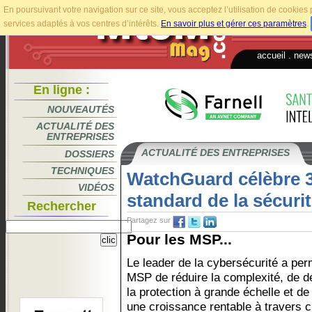
En poursuivant votre navigation sur ce site, vous acceptez l’utilisation de cookie
services adaptés à vos centres d’intérêts.
En savoir plus et gérer ces paramètres
.
accueil
.
news
En ligne :
NOUVEAUTÉS
ACTUALITÉ DES
ENTREPRISES
ACTUALITÉ DES ENTREPRISES
DOSSIERS
TECHNIQUES
WatchGuard célèbre 30
VIDÉOS
standard de la sécuri
Rechercher
Partagez sur
Pour les MSP...
Le leader de la cybersécurité a per
MSP de réduire la complexité, de d
la protection à grande échelle et de
une croissance rentable à travers 