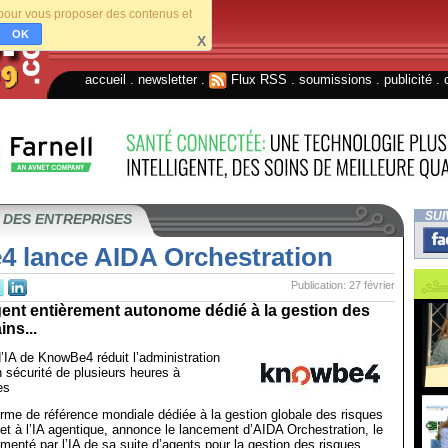
s pour vous proposer des contenus et
OK
X
accueil
.
newsletter
.
Flux RSS
.
soumissions
.
publicité
.
SUI
 DES ENTREPRISES
 lance AIDA Orchestration
Publication: 27 février
gent entièrement autonome dédié à la gestion des
ns...
’IA de KnowBe4 réduit l’administration
 sécurité de plusieurs heures à
es
me de référence mondiale dédiée à la gestion globale des risques
et à l’IA agentique, annonce le lancement d’AIDA Orchestration, le
imenté par l’IA de sa suite d’agents pour la gestion des risques