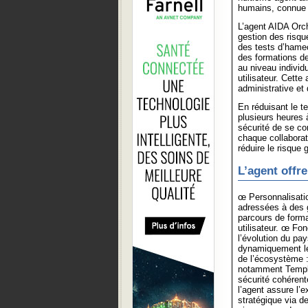
humains, connue s
L’agent AIDA Orch
gestion des risqu
des tests d’hame
des formations de
au niveau individ
utilisateur. Cett
administrative et
En réduisant le t
plusieurs heures 
sécurité de se con
chaque collaborat
réduire le risque g
L’agent offr
œ Personnalisatio
adressées à des g
parcours de form
utilisateur. œ Fo
l’évolution du pa
dynamiquement les
de l’écosystème :
notamment Templat
sécurité cohérent
l’agent assure l’e
stratégique via d