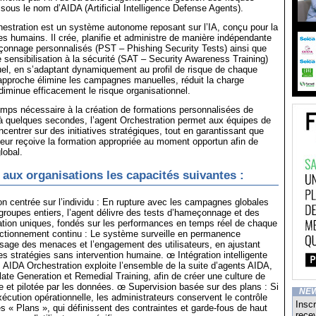
ous le nom d’AIDA (Artificial Intelligence Defense Agents).
estration est un système autonome reposant sur l’IA, conçu pour la
es humains. Il crée, planifie et administre de manière indépendante
çonnage personnalisés (PST – Phishing Security Tests) ainsi que
 sensibilisation à la sécurité (SAT – Security Awareness Training)
uel, en s’adaptant dynamiquement au profil de risque de chaque
e approche élimine les campagnes manuelles, réduit la charge
 diminue efficacement le risque organisationnel.
emps nécessaire à la création de formations personnalisées de
à quelques secondes, l’agent Orchestration permet aux équipes de
centrer sur des initiatives stratégiques, tout en garantissant que
eur reçoive la formation appropriée au moment opportun afin de
lobal.
e aux organisations les capacités suivantes :
n centrée sur l’individu : En rupture avec les campagnes globales
roupes entiers, l’agent délivre des tests d’hameçonnage et des
ation uniques, fondés sur les performances en temps réel de chaque
nctionnement continu : Le système surveille en permanence
ysage des menaces et l’engagement des utilisateurs, en ajustant
 stratégies sans intervention humaine. œ Intégration intelligente
 AIDA Orchestration exploite l’ensemble de la suite d’agents AIDA,
e Generation et Remedial Training, afin de créer une culture de
e et pilotée par les données. œ Supervision basée sur des plans : Si
NE
xécution opérationnelle, les administrateurs conservent le contrôle
Inscr
es « Plans », qui définissent des contraintes et garde-fous de haut
recev