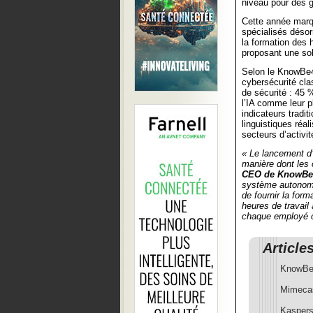
niveau pour des g
Cette année marqu
spécialisés déso
la formation des 
proposant une so
Selon le KnowBe4
cybersécurité cla
de sécurité : 45 
l’IA comme leur p
indicateurs tradi
linguistiques réa
secteurs d’activi
« Le lancement d
manière dont les 
CEO de KnowBe
système autonome
de fournir la fo
heures de travail 
chaque employé c
Article
KnowBe4
Mimecast
Kaspers