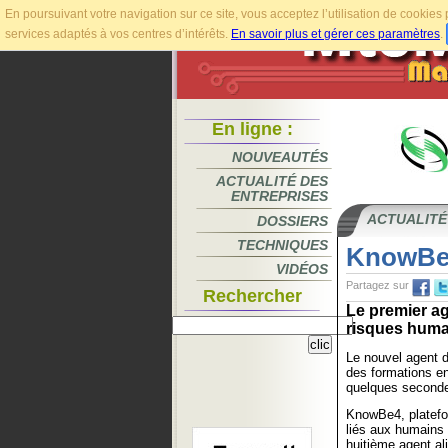
En poursuivant votre navigation sur ce site, vous acceptez l’utilisation de cookie
services adaptés à vos centres d’intérêts.
En savoir plus et gérer ces paramètres
.
En ligne :
NOUVEAUTÉS
ACTUALITÉ DES
ENTREPRISES
ACTUALITÉ
DOSSIERS
TECHNIQUES
KnowBe4
VIDÉOS
Partagez sur
Rechercher
Le premier a
risques humai
Le nouvel agent d
des formations en
quelques second
KnowBe4, platefor
liés aux humains 
huitième agent al