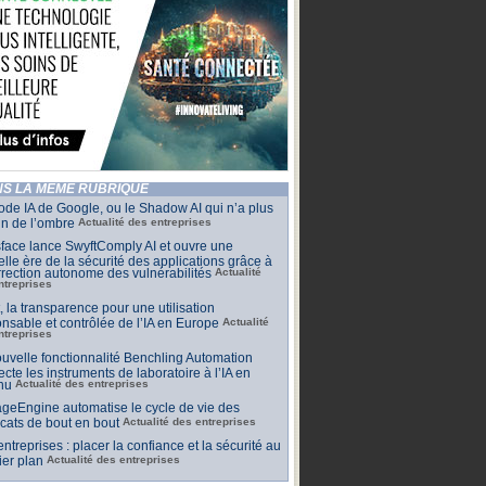
S LA MÊME RUBRIQUE
de IA de Google, ou le Shadow AI qui n’a plus
n de l’ombre
Actualité des entreprises
face lance SwyftComply AI et ouvre une
lle ère de la sécurité des applications grâce à
rrection autonome des vulnérabilités
Actualité
ntreprises
t, la transparence pour une utilisation
nsable et contrôlée de l’IA en Europe
Actualité
ntreprises
uvelle fonctionnalité Benchling Automation
cte les instruments de laboratoire à l’IA en
nu
Actualité des entreprises
geEngine automatise le cycle de vie des
ficats de bout en bout
Actualité des entreprises
 entreprises : placer la confiance et la sécurité au
er plan
Actualité des entreprises