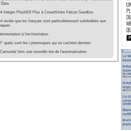
g Data
 Intègre PhishER Plus à CrowdStrike Falcon Sandbox
 révèle que les français sont particulièrement vulnérables aux
taques
érimentation à l'orchestration
: quels sont les cyberrisques qui se cachent derrière
DAN
 Camunda Vers une nouvelle ère de l'automatisation
Le Mo
besoi
Indus
nouve
la co
des e
IA Ac
respo
des e
La no
conne
conti
Mana
certi
IA et
premi