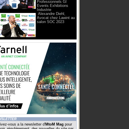
Professionnels Gl
Events Exhibitions
Industrie
Alexandre Diehl,
Avocat chez Lawint au
salon SOC 2023
WSLETTER
ivez-vous a la newsletter d'
MtoM Mag
pour
oir, régulièrement, des nouvelles du site par