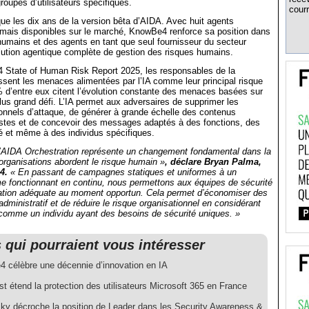
roupes d’utilisateurs spécifiques.
courr
e les dix ans de la version bêta d’AIDA. Avec huit agents
rmais disponibles sur le marché, KnowBe4 renforce sa position dans
humains et des agents en tant que seul fournisseur du secteur
lution agentique complète de gestion des risques humains.
 State of Human Risk Report 2025, les responsables de la
ssent les menaces alimentées par l’IA comme leur principal risque
% d’entre eux citent l’évolution constante des menaces basées sur
lus grand défi. L’IA permet aux adversaires de supprimer les
tionnels d’attaque, de générer à grande échelle des contenus
listes et de concevoir des messages adaptés à des fonctions, des
té et même à des individus spécifiques.
’AIDA Orchestration représente un changement fondamental dans la
organisations abordent le risque humain »
, déclare Bryan Palma,
4.
« En passant de campagnes statiques et uniformes à un
 fonctionnant en continu, nous permettons aux équipes de sécurité
rmation adéquate au moment opportun. Cela permet d’économiser des
administratif et de réduire le risque organisationnel en considérant
omme un individu ayant des besoins de sécurité uniques. »
s qui pourraient vous intéresser
 célèbre une décennie d’innovation en IA
 étend la protection des utilisateurs Microsoft 365 en France
ky décroche la position de Leader dans les Security Awareness &