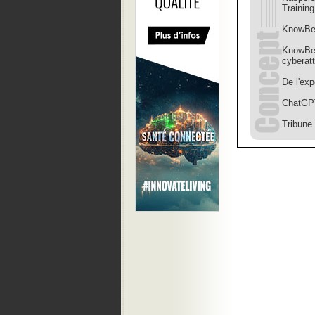
Trainin
KnowBe4
KnowBe4
cyberat
De l'exp
ChatGPT
Tribune