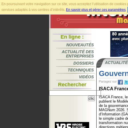
En poursuivant votre navigation sur ce site, vous acceptez l’utilisation de cookie
services adaptés à vos centres d’intérêts.
En savoir plus et gérer ces paramètres
.
En ligne :
NOUVEAUTÉS
ACTUALITÉ DES
ENTREPRISES
ACTUALITÉ
DOSSIERS
TECHNIQUES
Gouvern
VIDÉOS
Partagez sur
Rechercher
ISACA France,
ISACA France, le 
publient le Modèle
de la gouvernanc
MAGNum 2026. Su
d’Information (G
le simple cadre de
transformation nu
directions métiers