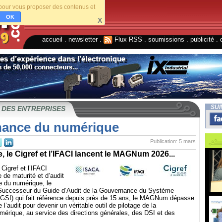
s pour vous proposer des contenus et
OK
X
accueil
.
newsletter
.
Flux RSS
.
soumissions
.
publicité
.
SUI
 DES ENTREPRISES
ance du numérique
Publication: 5 mars
 le Cigref et l’IFACI lancent le MAGNum 2026...
Cigref et l’IFACI
 de maturité et d’audit
e du numérique, le
ccesseur du Guide d’Audit de la Gouvernance du Système
AGSI) qui fait référence depuis près de 15 ans, le MAGNum dépasse
 l’audit pour devenir un véritable outil de pilotage de la
mérique, au service des directions générales, des DSI et des
.