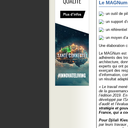
Le MAGNum d
un outil de pi
un support d’o
un référentie
un moyen d’au
Une élaboration c
Le MAGNum est le 
adhérents des troi
architecture, don
experts qui ont p
exerçant des resp
d’information, co
un résultat adapté
« Le travail mené
de la gouvernance
l’édition 2019. En
développé par IS
d’audit et l’évalu
stratégie et gou
France, qui a co
Pour Djilali Kies
par leurs travaux 