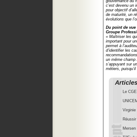
gouvernance du nu
c’est devenu un i
pour objectif d’al
de maturité, un ré
évolutions que l’
Du point de vue
Groupe Professi
« Maîtriser les q
important pour un
permet à l’audite
d’identifier les 
recommandations p
un même champ le
s’appuyant sur un
métiers, puisqu’il
Article
Le CGEFi
UNICEM:
Virgini
Réussir 
Mersen 