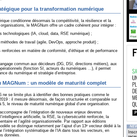
ratégique pour la transformation numérique
rique conditionne désormais la compétitivité, la résilience et la
organisations, le MAGNum offre un cadre cohérent pour intégrer :
ns technologiques (IA, cloud, data, RSE numérique) ;
méthodes de travail (agile, DevOps, approche produit) ;
 renforcées en matière de conformité, d’éthique et de performance
langage commun aux décideurs (DG, DSI, directions métiers), aux
opérationnels (fonction SI, acteurs du numériques …), il permet
ance du numérique et stratégie d’entreprise.
 MAGNum : un modèle de maturité complet
e se limite plus à identifier des bonnes pratiques comme le
2019 : il mesure désormais, de façon structurée et comparable sur
à 5, le niveau de maturité numérique global d’une organisation.
s’accompagne de l’intégration de nouveaux enjeux devenus
l’intelligence artificielle, la RSE, la cybersécurité renforcée, la
ntaire et l’agilité organisationnelle. Par rapport aux éditions
odèle se distingue notamment par l’ajout d’un 13ᵉ vecteur dédié à la
NE
r l’intégration systématique de l’IA dans tous les vecteurs, en
Inscr
des données.
recev