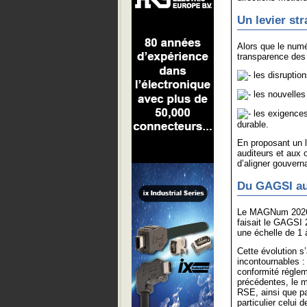
Un levier st
Alors que le numé
transparence des 
les disruptio
les nouvelles 
les exigences
durable.
En proposant un 
auditeurs et aux 
d’aligner gouvern
Du GAGSI au
Le MAGNum 2026 n
faisait le GAGSI 
une échelle de 1 
Cette évolution 
incontournables : 
conformité régleme
précédentes, le m
RSE, ainsi que pa
particulier celui 