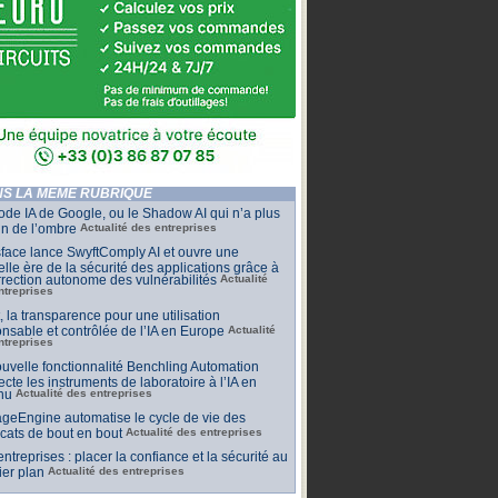
S LA MÊME RUBRIQUE
de IA de Google, ou le Shadow AI qui n’a plus
n de l’ombre
Actualité des entreprises
face lance SwyftComply AI et ouvre une
lle ère de la sécurité des applications grâce à
rrection autonome des vulnérabilités
Actualité
ntreprises
t, la transparence pour une utilisation
nsable et contrôlée de l’IA en Europe
Actualité
ntreprises
uvelle fonctionnalité Benchling Automation
cte les instruments de laboratoire à l’IA en
nu
Actualité des entreprises
geEngine automatise le cycle de vie des
ficats de bout en bout
Actualité des entreprises
 entreprises : placer la confiance et la sécurité au
er plan
Actualité des entreprises