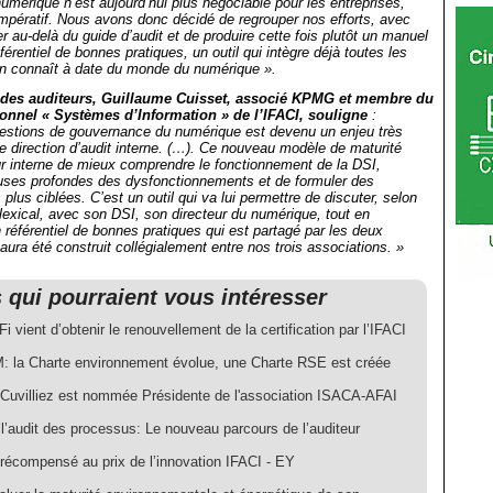
mérique n’est aujourd’hui plus négociable pour les entreprises,
mpératif. Nous avons donc décidé de regrouper nos efforts, avec
ler au-delà du guide d’audit et de produire cette fois plutôt un manuel
férentiel de bonnes pratiques, un outil qui intègre déjà toutes les
on connaît à date du monde du numérique ».
 des auditeurs, Guillaume Cuisset, associé KPMG et membre du
onnel « Systèmes d’Information » de l’IFACI, souligne
:
uestions de gouvernance du numérique est devenu un enjeu très
e direction d’audit interne. (…). Ce nouveau modèle de maturité
ur interne de mieux comprendre le fonctionnement de la DSI,
causes profondes des dysfonctionnements et de formuler des
lus ciblées. C’est un outil qui va lui permettre de discuter, selon
xical, avec son DSI, son directeur du numérique, tout en
 référentiel de bonnes pratiques qui est partagé par les deux
 aura été construit collégialement entre nos trois associations. »
s qui pourraient vous intéresser
 vient d’obtenir le renouvellement de la certification par l’IFACI
 la Charte environnement évolue, une Charte RSE est créée
e Cuvilliez est nommée Présidente de l'association ISACA-AFAI
l’audit des processus: Le nouveau parcours de l’auditeur
récompensé au prix de l’innovation IFACI - EY