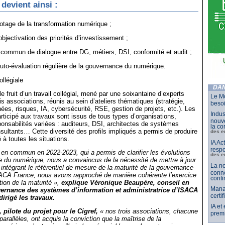
evient ainsi :
lotage de la transformation numérique ;
bjectivation des priorités d’investissement ;
l commun de dialogue entre DG, métiers, DSI, conformité et audit ;
to-évaluation régulière de la gouvernance du numérique.
ollégiale
DAN
fruit d’un travail collégial, mené par une soixantaine d’experts
Le Mo
s associations, réunis au sein d’ateliers thématiques (stratégie,
besoi
nées, risques, IA, cybersécurité, RSE, gestion de projets, etc.). Les
Indus
articipé aux travaux sont issus de tous types d’organisations,
nouve
onsabilités variées : auditeurs, DSI, architectes de systèmes
la co
nsultants… Cette diversité des profils impliqués a permis de produire
des e
 à toutes les situations.
IA Ac
respo
 en commun en 2022-2023, qui a permis de clarifier les évolutions
des e
 du numérique, nous a convaincus de la nécessité de mettre à jour
La no
 intégrant le référentiel de mesure de la maturité de la gouvernance
conne
ACA France, nous avons rapproché de manière cohérente l’exercice
conti
ation de la maturité »,
explique Véronique Beaupère, conseil en
Mana
vernance des systèmes d’information et administratrice d’ISACA
certi
dirigé les travaux.
IA et
, pilote du projet pour le Cigref,
« nos trois associations, chacune
premi
parallèles, ont acquis la conviction que la maîtrise de la