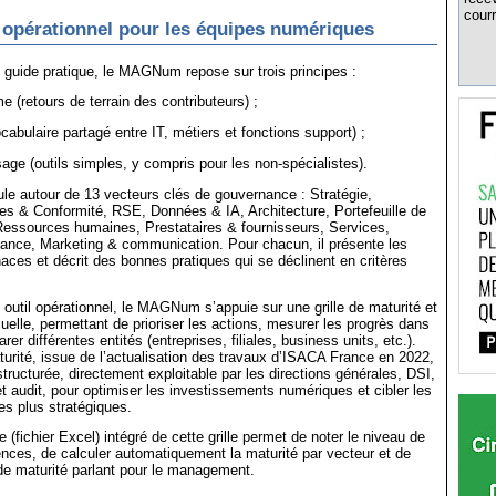
courr
s opérationnel pour les équipes numériques
uide pratique, le MAGNum repose sur trois principes :
 (retours de terrain des contributeurs) ;
vocabulaire partagé entre IT, métiers et fonctions support) ;
usage (outils simples, y compris pour les non-spécialistes).
ule autour de 13 vecteurs clés de gouvernance : Stratégie,
es & Conformité, RSE, Données & IA, Architecture, Portefeuille de
 Ressources humaines, Prestataires & fournisseurs, Services,
ance, Marketing & communication. Pour chacun, il présente les
aces et décrit des bonnes pratiques qui se déclinent en critères
til opérationnel, le MAGNum s’appuie sur une grille de maturité et
suelle, permettant de prioriser les actions, mesurer les progrès dans
er différentes entités (entreprises, filiales, business units, etc.).
aturité, issue de l’actualisation des travaux d’ISACA France en 2022,
structurée, directement exploitable par les directions générales, DSI,
et audit, pour optimiser les investissements numériques et cibler les
es plus stratégiques.
ue (fichier Excel) intégré de cette grille permet de noter le niveau de
nces, de calculer automatiquement la maturité par vecteur et de
de maturité parlant pour le management.