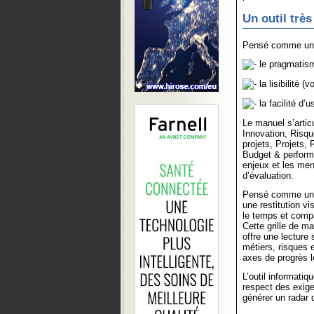
Un outil trè
Pensé comme un g
le pragmatisme
la lisibilité (
la facilité d’
Le manuel s’artic
Innovation, Risqu
projets, Projets,
Budget & perform
enjeux et les men
d’évaluation.
Pensé comme un ou
une restitution vi
le temps et compar
Cette grille de m
offre une lecture 
métiers, risques 
axes de progrès l
L’outil informatiq
respect des exige
générer un radar 