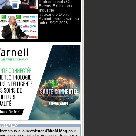
Professionnels Gl
Events Exhibitions
Industrie
Alexandre Diehl,
Avocat chez Lawint au
salon SOC 2023
WSLETTER
ivez-vous a la newsletter d'
MtoM Mag
pour
oir, régulièrement, des nouvelles du site par