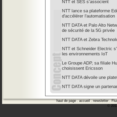
NTT et SES s’associent
NTT lance sa plateforme Ed
d'accélérer l'automatisation
NTT DATA et Palo Alto Netw
de sécurité de la 5G privée
NTT DATA et Zebra Technolo
NTT et Schneider Electric s
les environnements IoT
Le Groupe ADP, sa filiale H
choisissent Ericsson
NTT DATA dévoile une platef
NTT DATA signe un partenar
haut de page
.
accueil
.
newsletter
.
Flu
© 2012