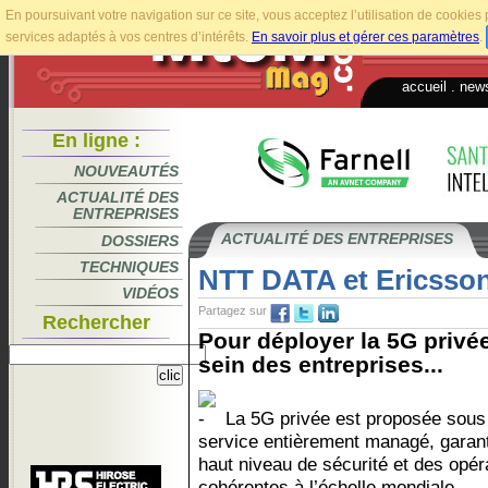
En poursuivant votre navigation sur ce site, vous acceptez l’utilisation de cookie
services adaptés à vos centres d’intérêts.
En savoir plus et gérer ces paramètres
.
accueil
.
news
En ligne :
NOUVEAUTÉS
ACTUALITÉ DES
ENTREPRISES
ACTUALITÉ DES ENTREPRISES
DOSSIERS
TECHNIQUES
NTT DATA et Ericsson
VIDÉOS
Partagez sur
Rechercher
Pour déployer la 5G privée
sein des entreprises...
La 5G privée est proposée sous
service entièrement managé, garan
haut niveau de sécurité et des opér
cohérentes à l’échelle mondiale.