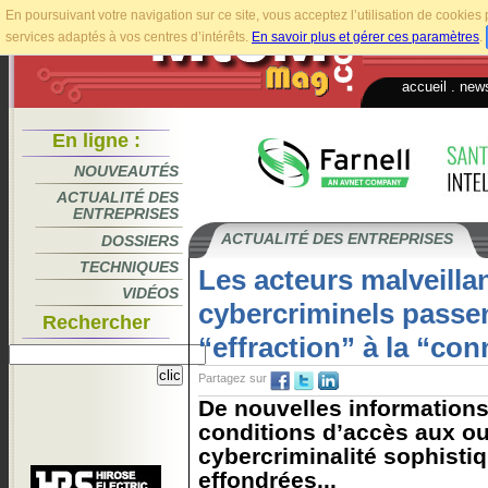
En poursuivant votre navigation sur ce site, vous acceptez l’utilisation de cookie
services adaptés à vos centres d’intérêts.
En savoir plus et gérer ces paramètres
.
accueil
.
news
En ligne :
NOUVEAUTÉS
ACTUALITÉ DES
ENTREPRISES
ACTUALITÉ DES ENTREPRISES
DOSSIERS
TECHNIQUES
Les acteurs malveillan
VIDÉOS
cybercriminels passe
Rechercher
“effraction” à la “co
Partagez sur
De nouvelles informations
conditions d’accès aux out
cybercriminalité sophisti
effondrées...