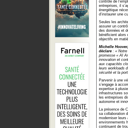
contrôle de l’emp
entreprises, il s’a
énergétique néces
d’instaurer une cu
Seules les archit
assurer un contrô
des données et de
bénéficient alors 
objectifs en mat
Michelle Hoover
déclare
: « Notre
promesse « AI Any
innovation et con
aux capacités cl
leurs workloads d
sécurité et la port
Parvenir à une vé
s’engage à accom
expertise à plusi
infrastructures s
les entreprises d
autonome et inno
La présence de C
sa collaboration 
moderniser leurs 
environnements hy
continuent de trou