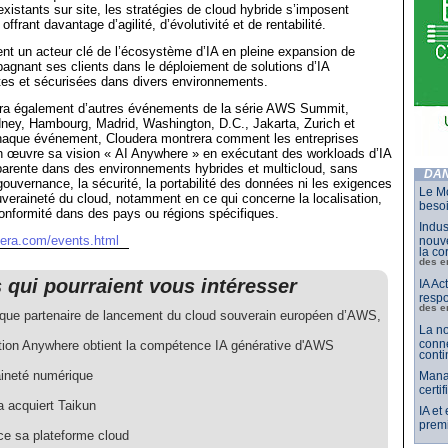
xistants sur site, les stratégies de cloud hybride s’imposent
frant davantage d’agilité, d’évolutivité et de rentabilité.
t un acteur clé de l’écosystème d’IA en pleine expansion de
gnant ses clients dans le déploiement de solutions d’IA
tes et sécurisées dans divers environnements.
era également d’autres événements de la série AWS Summit,
ey, Hambourg, Madrid, Washington, D.C., Jakarta, Zurich et
haque événement, Cloudera montrera comment les entreprises
n œuvre sa vision « AI Anywhere » en exécutant des workloads d’IA
parente dans des environnements hybrides et multicloud, sans
DAN
ouvernance, la sécurité, la portabilité des données ni les exigences
Le Mo
veraineté du cloud, notamment en ce qui concerne la localisation,
besoi
 conformité dans des pays ou régions spécifiques.
Indus
dera.com/events.html
nouve
la co
des e
s qui pourraient vous intéresser
IA Ac
respo
des e
 que partenaire de lancement du cloud souverain européen d’AWS,
La no
conne
ion Anywhere obtient la compétence IA générative d'AWS
conti
ineté numérique
Mana
certi
a acquiert Taikun
IA et
premi
ce sa plateforme cloud