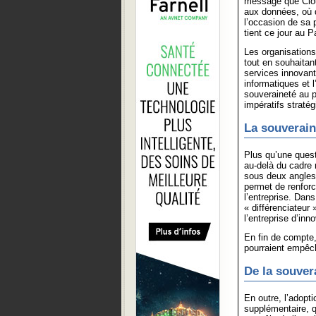
message que Cloud
aux données, où q
l’occasion de sa
tient ce jour au 
Les organisations
tout en souhaitant
services innovants
informatiques et l
souveraineté au p
impératifs stratég
La souverain
Plus qu’une quest
au-delà du cadre r
sous deux angles 
permet de renforc
l’entreprise. Dans
« différenciateur
l’entreprise d’inno
En fin de compte,
pourraient empêch
De la souvera
En outre, l’adopt
supplémentaire, 