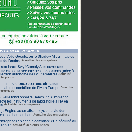
S LA MÊME RUBRIQUE
de IA de Google, ou le Shadow AI qui n’a plus
n de l’ombre
Actualité des entreprises
face lance SwyftComply AI et ouvre une
lle ère de la sécurité des applications grâce à
rrection autonome des vulnérabilités
Actualité
ntreprises
t, la transparence pour une utilisation
nsable et contrôlée de l’IA en Europe
Actualité
ntreprises
uvelle fonctionnalité Benchling Automation
cte les instruments de laboratoire à l’IA en
nu
Actualité des entreprises
geEngine automatise le cycle de vie des
ficats de bout en bout
Actualité des entreprises
 entreprises : placer la confiance et la sécurité au
er plan
Actualité des entreprises