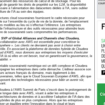
lacement des ressources de calcul et de stockage. Pour les
courr
git de garantir les droits de propriété sur les LLM, la disponibilité
saire à l’alimentation des datacenters dédiés à l’IA, sans oublier
lture de l’IA au sein des équipes.
ectures cloud souveraines fournissent le cadre nécessaire pour
le sur l’ensemble du cycle de vie de la donnée, de l’emplacement
s modèles au lieu où s’effectue l’inférence. Les entreprises
de l’infrastructure et des outils nécessaires pour atteindre leurs
ière de souveraineté sans compromettre les performances.
, SVP of Global Alliances and Channels chez Cloudera,
 collaboration avec AWS est essentielle pour concrétiser la
where ». Les clients ne devraient pas avoir à choisir entre
trôle. En associant la plateforme de données hybride de Cloudera
oud d’AWS, nous donnons aux entreprises les moyens d’exécuter
’IA là où elles en ont besoin, tout en garantissant la gouvernance, la
abilité. »
ritable souveraineté numérique est un défi complexe et Cloudera
pagner les entreprises dans cette démarche. L’éditeur associe son
eurs acteurs français du domaine, mais également à des
ouveraines, telles que le Cloud Souverain Européen d’AWS, afin que
isposent des technologies nécessaires pour bâtir un avenir sûr,
vant.
loudera à l’AWS Summit de Paris s’inscrit dans le prolongement de
de longue date avec AWS, visant à aider les entreprises à
architectures de données et à accélérer l’adoption de l’IA dans des
brides de plus en plus complexes. Alors que les entreprises
ver un équilibre entre l’innovation dans le cloud et leurs