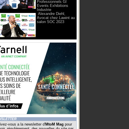
Professionnels Gl
Events Exhibitions
Industrie
Alexandre Diehl,
Avocat chez Lawint au
salon SOC 2023
WSLETTER
ivez-vous a la newsletter d'
MtoM Mag
pour
oir, régulièrement, des nouvelles du site par