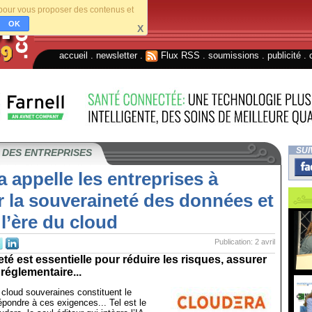
s pour vous proposer des contenus et
OK
X
accueil
.
newsletter
.
Flux RSS
.
soumissions
.
publicité
.
SUI
 DES ENTREPRISES
 appelle les entreprises à
r la souveraineté des données et
 l’ère du cloud
Publication: 2 avril
té est essentielle pour réduire les risques, assurer
 réglementaire...
 cloud souveraines constituent le
pondre à ces exigences... Tel est le