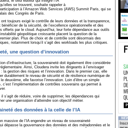
era, le seul éditeur qui intègre l’IA
u’elles se trouvent, souhaite rappeler à
 participation à l’Amazon Web Services (AWS) Summit Paris, qui se
Palais des Congrès de Paris.
 ont toujours exigé le contrôle de leurs données et la transparence,
 bénéficier de la sécurité, de l’excellence opérationnelle et des
 offerts par le cloud. Aujourd’hui, leur forte dépendance aux outils
’instabilité géopolitique croissante placent la question de la
remier plan. Plus de choix et de contrôle sont désormais des
iques, notamment lorsqu’il s’agit des workloads les plus critiques.
eté, une question d’innovation
ion d’infrastructure, la souveraineté doit également être considérée
églementaire. Ainsi, Cloudera invite les dirigeants à l’envisager
: la gestion des risques et l’innovation. Dans le premier cas, elle
er durablement le niveau de sécurité et de résilience numérique de
 le deuxième, elle favorise l’innovation. Loin d’être un simple
 », c’est l’implémentation de contrôles souverains qui permet à
ver.
 il s’agit de réduire, voire de supprimer, les dépendances qui
er une organisation d’atteindre son objectif métier.
ineté des données à la celle de l’IA
NE
ion massive de l’IA engendre un niveau de souveraineté
Inscr
qui dépasse la gouvernance des données et des métadonnées et le
recev