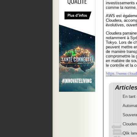
investissements e
comme la norme, of
AWS est égalemen
Cloudera, accompa
évolutives, ouver
Cloudera parrain
notamment à Sydn
Tokyo. Lors de c
peuvent mettre e
de manière trans
compromettre la g
en matière de sou
le contrôle et la
https://www.clou
Article
En tant
Automat
Souvera
Clouder
Qlik lan