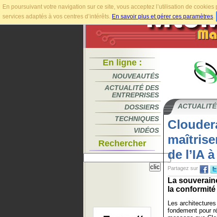
En poursuivant votre navigation sur ce site, vous acceptez l’utilisation de cookie
services adaptés à vos centres d’intérêts.
En savoir plus et gérer ces paramètres
.
En ligne :
NOUVEAUTÉS
ACTUALITÉ DES
ENTREPRISES
ACTUALITÉ
DOSSIERS
TECHNIQUES
Cloudera
VIDÉOS
maîtrise
Rechercher
de l’IA à
Partagez sur
La souveraine
la conformité
Les architectures
fondement pour ré