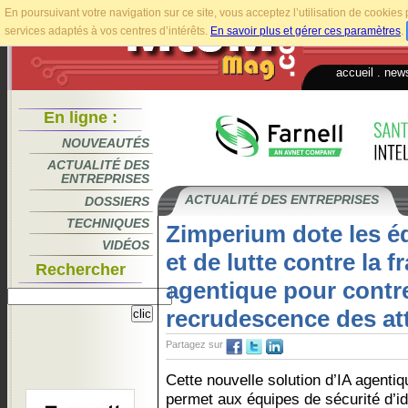
En poursuivant votre navigation sur ce site, vous acceptez l’utilisation de cookie
services adaptés à vos centres d’intérêts.
En savoir plus et gérer ces paramètres
.
accueil
.
news
En ligne :
NOUVEAUTÉS
ACTUALITÉ DES
ENTREPRISES
ACTUALITÉ DES ENTREPRISES
DOSSIERS
TECHNIQUES
Zimperium dote les é
VIDÉOS
et de lutte contre la 
Rechercher
agentique pour contre
recrudescence des at
Partagez sur
Cette nouvelle solution d’IA agentiq
permet aux équipes de sécurité d’ide