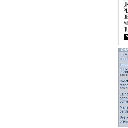
DAN
Le Mo
besoi
Indus
nouve
la co
des e
IA Ac
respo
des e
La no
conne
conti
Mana
certi
IA et
premi