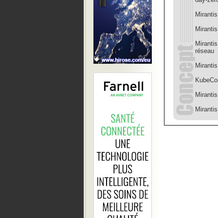
Miranti
Mirantis
Mirantis
réseau
Mirantis
KubeCon:
Mirantis
Miranti