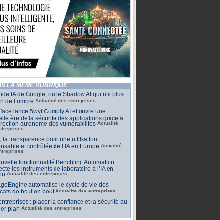
S LA MÊME RUBRIQUE
de IA de Google, ou le Shadow AI qui n’a plus
n de l’ombre
Actualité des entreprises
face lance SwyftComply AI et ouvre une
lle ère de la sécurité des applications grâce à
rrection autonome des vulnérabilités
Actualité
ntreprises
t, la transparence pour une utilisation
nsable et contrôlée de l’IA en Europe
Actualité
ntreprises
uvelle fonctionnalité Benchling Automation
cte les instruments de laboratoire à l’IA en
nu
Actualité des entreprises
geEngine automatise le cycle de vie des
ficats de bout en bout
Actualité des entreprises
 entreprises : placer la confiance et la sécurité au
er plan
Actualité des entreprises