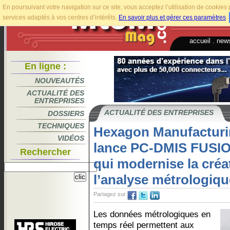
En poursuivant votre navigation sur ce site, vous acceptez l’utilisation de cookie
services adaptés à vos centres d’intérêts.
En savoir plus et gérer ces paramètres
.
accueil
.
news
En ligne :
NOUVEAUTÉS
ACTUALITÉ DES
ENTREPRISES
ACTUALITÉ DES ENTREPRISES
DOSSIERS
TECHNIQUES
Hexagon Manufacturin
VIDÉOS
lance PC-DMIS FUSIO
Rechercher
qui modernise la créa
l’analyse métrologiq
Partagez sur
Les données métrologiques en
temps réel permettent aux