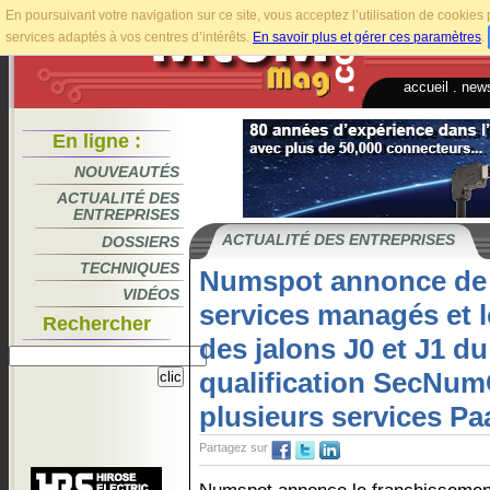
En poursuivant votre navigation sur ce site, vous acceptez l’utilisation de cookie
services adaptés à vos centres d’intérêts.
En savoir plus et gérer ces paramètres
.
accueil
.
news
En ligne :
NOUVEAUTÉS
ACTUALITÉ DES
ENTREPRISES
ACTUALITÉ DES ENTREPRISES
DOSSIERS
TECHNIQUES
Numspot annonce de
VIDÉOS
services managés et 
Rechercher
des jalons J0 et J1 d
qualification SecNu
plusieurs services Pa
Partagez sur