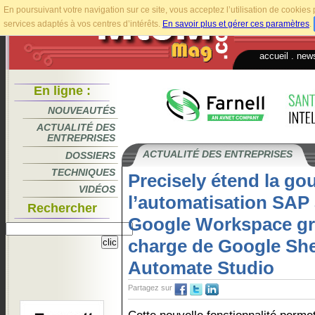
En poursuivant votre navigation sur ce site, vous acceptez l’utilisation de cookie
services adaptés à vos centres d’intérêts.
En savoir plus et gérer ces paramètres
.
accueil
.
news
En ligne :
NOUVEAUTÉS
ACTUALITÉ DES
ENTREPRISES
ACTUALITÉ DES ENTREPRISES
DOSSIERS
TECHNIQUES
Precisely étend la g
VIDÉOS
l’automatisation SAP 
Rechercher
Google Workspace grâ
charge de Google Sh
Automate Studio
Partagez sur