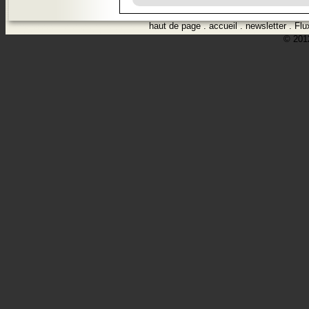
haut de page
.
accueil
.
newsletter
.
Flu
© 2012