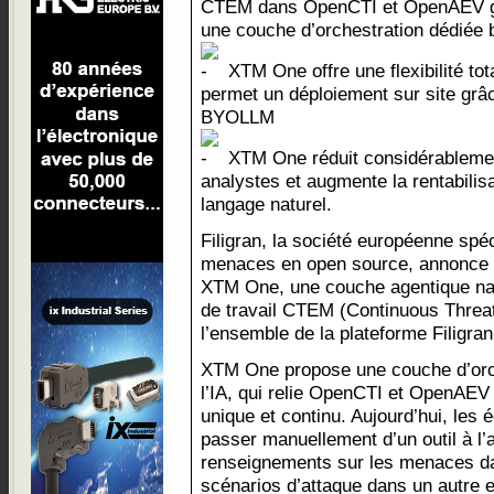
CTEM dans OpenCTI et OpenAEV g
une couche d’orchestration dédiée b
XTM One offre une flexibilité to
permet un déploiement sur site grâc
BYOLLM
XTM One réduit considérablement
analystes et augmente la rentabilisa
langage naturel.
Filigran, la société européenne spé
menaces en open source, annonce a
XTM One, une couche agentique nati
de travail CTEM (Continuous Thre
l’ensemble de la plateforme Filigra
XTM One propose une couche d’orch
l’IA, qui relie OpenCTI et OpenAEV a
unique et continu. Aujourd’hui, les 
passer manuellement d’un outil à l’au
renseignements sur les menaces d
scénarios d’attaque dans un autre 