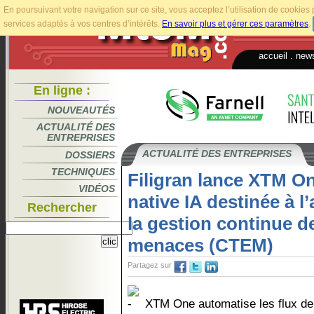
En poursuivant votre navigation sur ce site, vous acceptez l’utilisation de cookie
services adaptés à vos centres d’intérêts.
En savoir plus et gérer ces paramètres
.
accueil
.
news
En ligne :
NOUVEAUTÉS
ACTUALITÉ DES
ENTREPRISES
ACTUALITÉ DES ENTREPRISES
DOSSIERS
TECHNIQUES
Filigran lance XTM O
VIDÉOS
native IA destinée à l
Rechercher
la gestion continue d
menaces (CTEM)
Partagez sur
XTM One automatise les flux de 