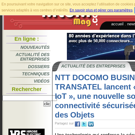
En poursuivant votre navigation sur ce site, vous acceptez l’utilisation de cookie
services adaptés à vos centres d’intérêts.
En savoir plus et gérer ces paramètres
.
accueil
.
news
En ligne :
NOUVEAUTÉS
ACTUALITÉ DES
ENTREPRISES
ACTUALITÉ DES ENTREPRISES
DOSSIERS
TECHNIQUES
NTT DOCOMO BUSIN
VIDÉOS
TRANSATEL lancent «
Rechercher
IoT », une nouvelle s
connectivité sécurisée
des Objets
Partagez sur