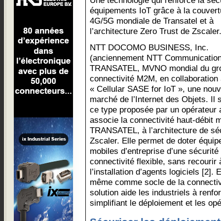
Une technologie qui renforce la séc
équipements IoT grâce à la couvert
4G/5G mondiale de Transatel et à
l’architecture Zero Trust de Zscaler
NTT DOCOMO BUSINESS, Inc.
(anciennement NTT Communications
TRANSATEL, MVNO mondial du grou
connectivité M2M, en collaboration 
« Cellular SASE for IoT », une nouv
marché de l’Internet des Objets. Il 
ce type proposée par un opérateur 
associe la connectivité haut-débit 
TRANSATEL, à l’architecture de séc
Zscaler. Elle permet de doter équip
mobiles d’entreprise d’une sécurité
connectivité flexible, sans recourir
l’installation d’agents logiciels [2]. 
même comme socle de la connectivit
solution aide les industriels à renfo
simplifiant le déploiement et les op