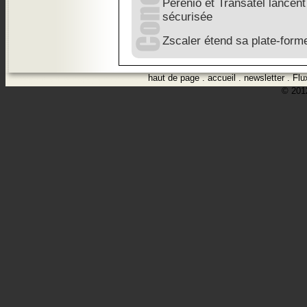
Perenio et Transatel lancent
sécurisée
Zscaler étend sa plate-for
haut de page
.
accueil
.
newsletter
.
Flu
© 2012