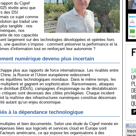
 rapport du Cigref
2025 révèle ainsi que
rs des DSI
rmais ce sujet comme
volution qui traduit une
 plus tangible : nos
umériques, nos
rtie de nos capacités
sent largement sur des technologies développées et opérées hors
s, une question s’impose : comment préserver la performance et la
èmes d’information tout en renforçant leur autonomie ?
ement numérique devenu plus incertain
happe plus aux rapports de force internationaux. Les rivalités entre
a Chine, la Russie et l’Union européenne redessinent
les équilibres technologiques mondiaux. Dans le même temps, les
multiplient et gagnent en sophistication. Ransomwares, attaques
ce distribué (DDoS), campagnes d’espionnage ou de déstabilisation :
es critiques sont devenues des cibles privilégiées. Chaque incident
oint la maîtrise des infrastructures numériques constitue désormais
ité autant qu’un enjeu économique.
liés à la dépendance technologique
 multiples et bien documentés. Selon une étude du Cigref menée en
NE
penses liées aux logiciels et services cloud en Europe sont
Inscr
d’acteurs américains, ce qui expose les organisations à des
recev