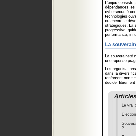
L’enjeu consiste 
dépendances les p
cybersécurité ce
technologies ouver
ou encore le dév
stratégiques. La
progressive, guidé
performance, inno
La souverain
La souveraineté n
une réponse prag
Les organisation
dans la diversifi
renforcent non se
décider librement 
Article
Le vrai
Electio
Souvera
?