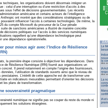
x techniques, les organisations doivent désormais intégrer un
que : celui d’une interruption ou d’une restriction d’accès à des
ues sous l’effet de décisions gouvernementales. Les récents
’administration américaine et certains acteurs de l’intelligence
e Anthropic ont montré que des considérations stratégiques ou de
e pouvaient influencer l’accès à certaines technologies. De même, la
25 du compte Microsoft du procureur de la Cour pénale
la suite de sanctions américaines a illustré de manière concrète
l de décisions politiques sur l’accès à des services numériques
ituations rappellent qu’une dépendance technologique peut
ir une dépendance opérationnelle.
DAN
Le Mo
r pour mieux agir avec l’Indice de Résilience
besoi
IRN)
Indus
nouve
la co
ts, la première étape consiste à objectiver les dépendances. Dans
des e
dice de Résilience Numérique (IRN) fournit aux organisations un
n concret. Il prend notamment en compte l’origine des fournisseurs,
IA Ac
s données, l’utilisation de standards ouverts ainsi que le niveau de
respo
des e
s prestataires. L’intérêt de cette approche est de transformer une
straite en indicateurs mesurables permettant d’orienter les décisions
La no
et les plans de transformation.
conne
conti
ne souveraineté pragmatique
Mana
certi
IA et
eraineté numérique ne signifie pas se couper du reste du monde ni
premi
quement les solutions étrangères.