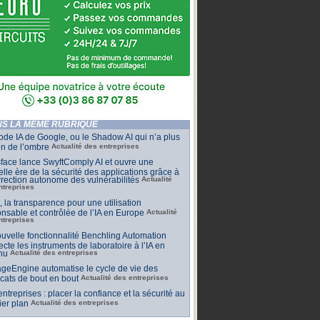
S LA MÊME RUBRIQUE
de IA de Google, ou le Shadow AI qui n’a plus
n de l’ombre
Actualité des entreprises
face lance SwyftComply AI et ouvre une
lle ère de la sécurité des applications grâce à
rrection autonome des vulnérabilités
Actualité
ntreprises
t, la transparence pour une utilisation
nsable et contrôlée de l’IA en Europe
Actualité
ntreprises
uvelle fonctionnalité Benchling Automation
cte les instruments de laboratoire à l’IA en
nu
Actualité des entreprises
geEngine automatise le cycle de vie des
ficats de bout en bout
Actualité des entreprises
 entreprises : placer la confiance et la sécurité au
er plan
Actualité des entreprises