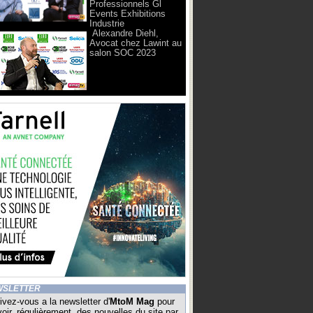
Professionnels Gl
Events Exhibitions
Industrie
Alexandre Diehl,
Avocat chez Lawint au
salon SOC 2023
WSLETTER
ivez-vous a la newsletter d'
MtoM Mag
pour
oir, régulièrement, des nouvelles du site par