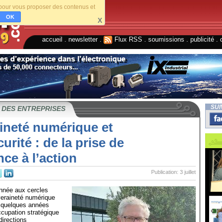
s pour vous proposer des contenus et
OK
X
accueil
.
newsletter
.
Flux RSS
.
soumissions
.
publicité
.
SUI
 DES ENTREPRISES
ineté numérique et
urité : de la prise de
ce à l’action
Publication: 3 juillet
nnée aux cercles
veraineté numérique
 quelques années
upation stratégique
directions