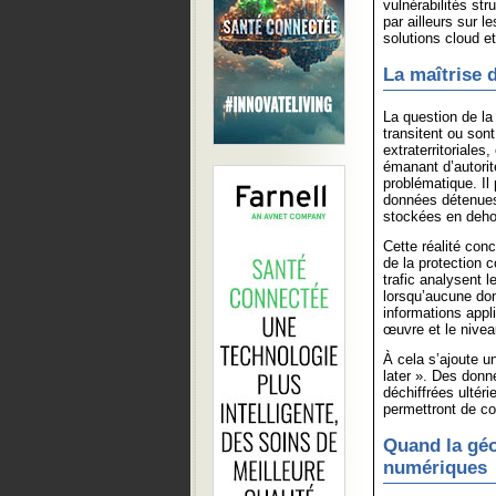
vulnérabilités str
par ailleurs sur 
solutions cloud et
La maîtrise
La question de la
transitent ou son
extraterritoriales
émanant d’autorit
problématique. Il 
données détenues 
stockées en dehor
Cette réalité con
de la protection 
trafic analysent le
lorsqu’aucune do
informations appl
œuvre et le niveau
À cela s’ajoute u
later ». Des donn
déchiffrées ultér
permettront de c
Quand la géo
numériques