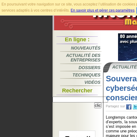
En poursuivant votre navigation sur ce site, vous acceptez l’utilisation de cookie
services adaptés à vos centres d’intérêts.
En savoir plus et gérer ces paramètres
.
En ligne :
NOUVEAUTÉS
ACTUALITÉ DES
ENTREPRISES
ACTUALITÉ
DOSSIERS
TECHNIQUES
Souvera
VIDÉOS
cyberséc
Rechercher
conscien
Partagez sur
Longtemps canto
d’experts, la sou
s’est imposée en
comme une préocc
majeure pour les 