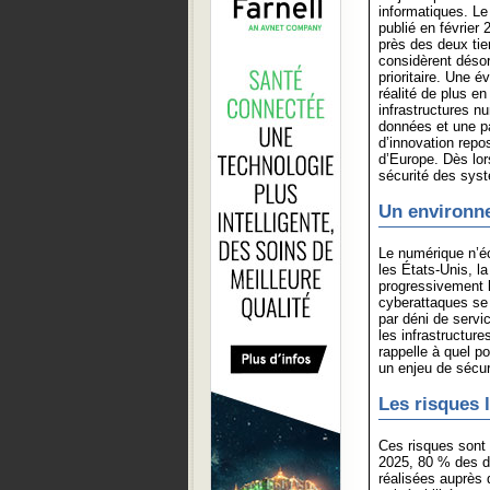
informatiques. Le
publié en février 
près des deux tie
considèrent déso
prioritaire. Une é
réalité de plus en
infrastructures n
données et une pa
d’innovation repo
d’Europe. Dès lor
sécurité des syst
Un environn
Le numérique n’éc
les États-Unis, l
progressivement 
cyberattaques se 
par déni de servi
les infrastructur
rappelle à quel p
un enjeu de sécur
Les risques 
Ces risques sont
2025, 80 % des dé
réalisées auprès 