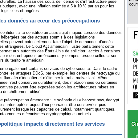
ucturelles. La hausse des coûts de licence et d’infrastructure pèse
courr
les budgets, avec une inflation estimée à 5 à 10 % par an pour les
 logicielles étrangères.
 des données au cœur des préoccupations
 confidentialité constitue un autre sujet majeur. Lorsque des données
t hébergées par des acteurs soumis à des législations
, elles peuvent potentiellement faire l’objet de demandes d’accès
és étrangères. Le Cloud Act américain illustre parfaitement cette
permet aux autorités des États-Unis de solliciter l’accès à certaines
par des entreprises américaines, y compris lorsque celles-ci sont
s du territoire américain.
cerne également certains services de cybersécurité. Dans le cadre
contre les attaques DDoS, par exemple, les centres de nettoyage du
s flux afin d’identifier et d’éliminer le trafic malveillant. Même
nnée n’est conservée durablement, des métadonnées ou certaines
icatives peuvent être exposées selon les architectures mises en
 de chiffrement utilisé.
ne préoccupation émergente : le scénario du « harvest now, decrypt
ées interceptées aujourd’hui pourraient être conservées puis
ieurement lorsque les capacités de calcul, notamment quantiques,
ontourner les mécanismes cryptographiques actuels.
politique impacte directement les services