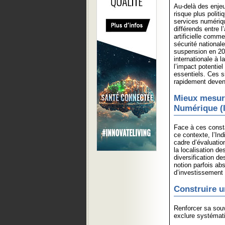
Au-delà des enjeu
risque plus politi
services numériq
différends entre l
artificielle comm
sécurité national
suspension en 20
internationale à 
l’impact potentie
essentiels. Ces s
rapidement deven
Mieux mesure
Numérique (
Face à ces consta
ce contexte, l’In
cadre d’évaluatio
la localisation de
diversification de
notion parfois ab
d’investissement 
Construire u
Renforcer sa souv
exclure systémati