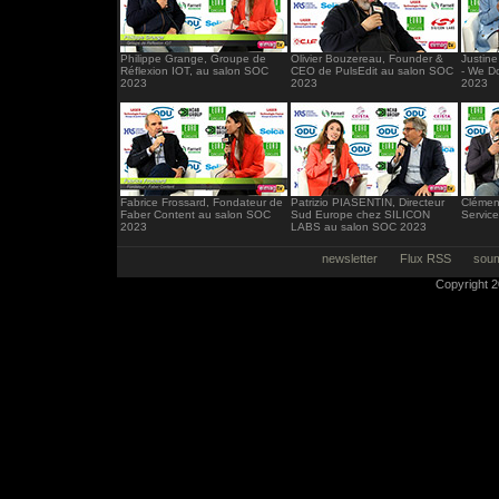
Philippe Grange, Groupe de
Olivier Bouzereau, Founder &
Justin
Réflexion IOT, au salon SOC
CEO de PulsEdit au salon SOC
- We D
2023
2023
2023
Fabrice Frossard, Fondateur de
Patrizio PIASENTIN, Directeur
Clémen
Faber Content au salon SOC
Sud Europe chez SILICON
Servic
2023
LABS au salon SOC 2023
newsletter
Flux RSS
soum
Copyright 20