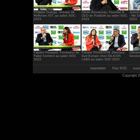
Philippe Grange, Groupe de
Olivier Bouzereau, Founder &
Justin
Réflexion IOT, au salon SOC
CEO de PulsEdit au salon SOC
- We D
2023
2023
2023
Fabrice Frossard, Fondateur de
Patrizio PIASENTIN, Directeur
Clémen
Faber Content au salon SOC
Sud Europe chez SILICON
Servic
2023
LABS au salon SOC 2023
newsletter
Flux RSS
soum
Copyright 20