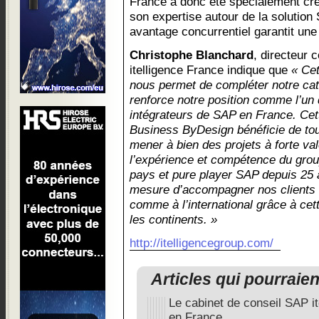
France a donc été spécialement cré
son expertise autour de la solutio
avantage concurrentiel garantit un
Christophe Blanchard
, directeur
itelligence France indique que
« Cet
nous permet de compléter notre cat
renforce notre position comme l’un 
intégrateurs de SAP en France. Cet
Business ByDesign bénéficie de to
mener à bien des projets à forte val
l’expérience et compétence du grou
pays et pure player SAP depuis 2
mesure d’accompagner nos clients 
comme à l’international grâce à cet
les continents. »
http://itelligencegroup.com/
Articles qui pourraie
Le cabinet de conseil SAP i
en France