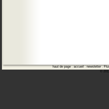
haut de page
.
accueil
.
newsletter
.
Flu
© 2012