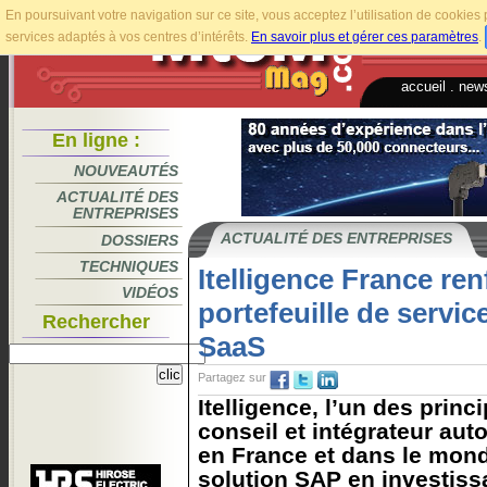
En poursuivant votre navigation sur ce site, vous acceptez l’utilisation de cookie
services adaptés à vos centres d’intérêts.
En savoir plus et gérer ces paramètres
.
accueil
.
news
En ligne :
NOUVEAUTÉS
ACTUALITÉ DES
ENTREPRISES
ACTUALITÉ DES ENTREPRISES
DOSSIERS
TECHNIQUES
Itelligence France re
VIDÉOS
portefeuille de servic
Rechercher
SaaS
Partagez sur
Itelligence, l’un des princ
conseil et intégrateur au
en France et dans le mon
solution SAP en investiss