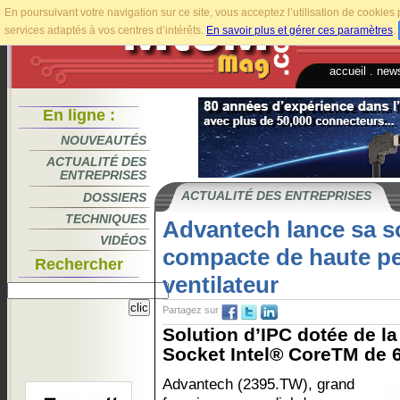
En poursuivant votre navigation sur ce site, vous acceptez l’utilisation de cookie
services adaptés à vos centres d’intérêts.
En savoir plus et gérer ces paramètres
.
accueil
.
news
En ligne :
NOUVEAUTÉS
ACTUALITÉ DES
ENTREPRISES
ACTUALITÉ DES ENTREPRISES
DOSSIERS
TECHNIQUES
Advantech lance sa s
VIDÉOS
compacte de haute p
Rechercher
ventilateur
Partagez sur
Solution d’IPC dotée de la
Socket Intel® CoreTM de 6
Advantech (2395.TW), grand