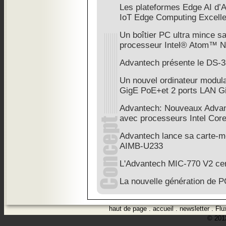
Les plateformes Edge AI d’A
IoT Edge Computing Excell
Un boîtier PC ultra mince sa
processeur Intel® Atom™ 
Advantech présente le DS-
Un nouvel ordinateur modulai
GigE PoE+et 2 ports LAN G
Advantech: Nouveaux Adv
avec processeurs Intel Core
Advantech lance sa carte-mè
AIMB-U233
L'Advantech MIC-770 V2 cer
La nouvelle génération de P
haut de page
.
accueil
.
newsletter
.
Flu
© 2012