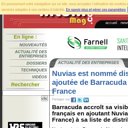
En poursuivant votre navigation sur ce site, vous acceptez l’utilisation de cookie
services adaptés à vos centres d’intérêts.
En savoir plus et gérer ces paramètres
.
accueil
.
news
En ligne :
NOUVEAUTÉS
ACTUALITÉ DES
ENTREPRISES
ACTUALITÉ DES ENTREPRISES
DOSSIERS
TECHNIQUES
Nuvias est nommé dist
VIDÉOS
ajoutée de Barracuda
Rechercher
France
Partagez sur
Barracuda accroît sa visib
français en ajoutant Nuvia
France) à sa liste de distri