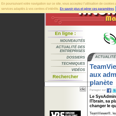
En poursuivant votre navigation sur ce site, vous acceptez l’utilisation de cookie
services adaptés à vos centres d’intérêts.
En savoir plus et gérer ces paramètres
.
En ligne :
NOUVEAUTÉS
ACTUALITÉ DES
ENTREPRISES
ACTUALITÉ
DOSSIERS
TECHNIQUES
TeamVie
VIDÉOS
aux admi
Rechercher
planète
Partagez sur
Le SysAdmin 
ITbrain, sa p
changer le qu
TeamViewer®, lea