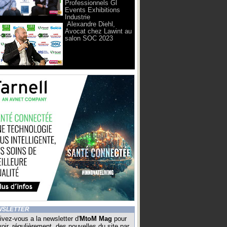
Professionnels Gl
Events Exhibitions
Industrie
Alexandre Diehl,
Avocat chez Lawint au
salon SOC 2023
WSLETTER
ivez-vous a la newsletter d'
MtoM Mag
pour
oir, régulièrement, des nouvelles du site par