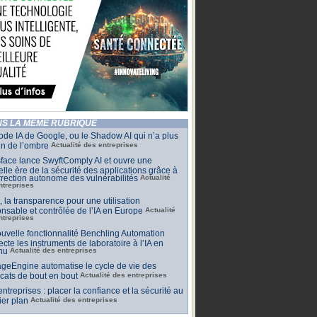
S LA MÊME RUBRIQUE
de IA de Google, ou le Shadow AI qui n’a plus
n de l’ombre
Actualité des entreprises
face lance SwyftComply AI et ouvre une
lle ère de la sécurité des applications grâce à
rrection autonome des vulnérabilités
Actualité
ntreprises
t, la transparence pour une utilisation
nsable et contrôlée de l’IA en Europe
Actualité
ntreprises
uvelle fonctionnalité Benchling Automation
cte les instruments de laboratoire à l’IA en
nu
Actualité des entreprises
geEngine automatise le cycle de vie des
ficats de bout en bout
Actualité des entreprises
 entreprises : placer la confiance et la sécurité au
er plan
Actualité des entreprises