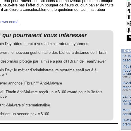
 et eau pour trouver des solutions à de nouveaux problèmes chaque
ra peut-être pas l’effet d’un bouquet de fleurs ou d’un panier de fruits
s il améliorera considérablement le quotidien de l’administrateur
iewer.com/
s qui pourraient vous intéresser
n Day: dites merci à vos administrateurs systèmes
DAN
wer : le nouveau gestionnaire des tâches à distance de ITbrain
Le Mo
besoi
 désormais protégé par la mise à jour d'ITBrain de TeamViewer
Indus
n Day: le métier d’administrateurs système est-il voué à
nouve
la co
tre ?
des e
wer annonce ITbrain™ Anti-Malware
IA Ac
respo
des e
iel ITbrain AntiMalware reçoit un VB100 award pour la 3e fois
tive
La no
conne
conti
Anti-Malware s'internationalise
Mana
 obtient un second prix VB100
certi
IA et
premi