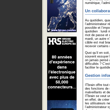
numérique, l’admi
Un collabora
Au quotidien, qua
l’administrateur r
possible et l’imp
quotidien : lundi 
mot de passe et q
mardi, un autre n’
câble est mal bra
recevoir certains
Quoi qu’il en soi
souvent essuyer l
on jamais pensé à
difficultés ? C’es
faciliter le quoti
Gestion info
ITbrain offre tout
des fonctions de s
malveillants et d
ITbrain se veut un
en effet, de crée
les utilisateurs 
l’administrateur 