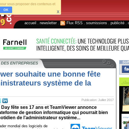
s pour vous proposer des contenus et
OK
X
accueil
.
newsletter
.
Flux RSS
.
soumissions
.
publicité
.
SUI
 DES ENTREPRISES
wer souhaite une bonne fête
nistrateurs système de la
Publication: Juillet 2017
Day fête ses 17 ans et TeamViewer annonce
lateforme de gestion informatique qui pourrait bien
otidien de l’administrateur système...
der mondial des logiciels de