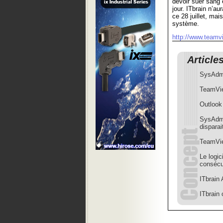
devoir suer sang
jour. ITbrain n’au
ce 28 juillet, mai
système.
http://www.teamv
Article
SysAdmi
TeamVie
Outlook
SysAdmi
disparai
TeamVie
Le logic
consécu
ITbrain 
ITbrain