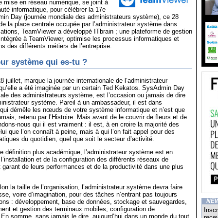
de mise en réseau numérique, se joint à
té informatique, pour célébrer la 17e
min Day (journée mondiale des administrateurs système), ce 28
t de la place centrale occupée par l’administrateur système dans
sations, TeamViewer a développé ITbrain ; une plateforme de gestion
 intégrée à TeamViewer, optimise les processus informatiques et
s des différents métiers de l’entreprise.
ur système qui es-tu ?
8 juillet, marque la journée internationale de l’administrateur
qu’elle a été imaginée par un certain Ted Kekatos. SysAdmin Day
le des administrateurs système, est l’occasion ou jamais de dire
inistrateur système. Pareil à un ambassadeur, il est dans
ui qui démêle les nœuds de votre système informatique et n’est que
mais, retenu par l’Histoire. Mais avant de le couvrir de fleurs et de
ndons-nous qui il est vraiment : il est, à en croire la majorité des
lui que l’on connaît à peine, mais à qui l’on fait appel pour des
iques du quotidien, quel que soit le secteur d’activité.
une définition plus académique, l’administrateur système est en
l’installation et de la configuration des différents réseaux de
est garant de leurs performances et de la productivité dans une plus
lon la taille de l’organisation, l’administrateur système devra faire
se, voire d’imagination, pour des tâches n’entrant pas toujours
tions : développement, base de données, stockage et sauvegardes,
NE
ment et gestion des terminaux mobiles, configuration de
Inscr
. En somme, sans jamais le dire, aujourd’hui dans un monde du tout
recev