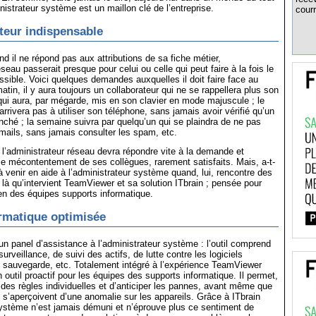
nistrateur système est un maillon clé de l’entreprise.
courr
teur indispensable
nd il ne répond pas aux attributions de sa fiche métier,
éseau passerait presque pour celui ou celle qui peut faire à la fois le
ossible. Voici quelques demandes auxquelles il doit faire face au
matin, il y aura toujours un collaborateur qui ne se rappellera plus son
ui aura, par mégarde, mis en son clavier en mode majuscule ; le
arrivera pas à utiliser son téléphone, sans jamais avoir vérifié qu’un
nché ; la semaine suivra par quelqu’un qui se plaindra de ne pas
 mails, sans jamais consulter les spam, etc.
t, l’administrateur réseau devra répondre vite à la demande et
e mécontentement de ses collègues, rarement satisfaits. Mais, a-t-
 venir en aide à l’administrateur système quand, lui, rencontre des
t là qu’intervient TeamViewer et sa solution ITbrain ; pensée pour
dien des équipes supports informatique.
rmatique optimisée
 un panel d’assistance à l’administrateur système : l’outil comprend
urveillance, de suivi des actifs, de lutte contre les logiciels
e sauvegarde, etc. Totalement intégré à l’expérience TeamViewer
 outil proactif pour les équipes des supports informatique. Il permet,
r des règles individuelles et d’anticiper les pannes, avant même que
ne s’aperçoivent d’une anomalie sur les appareils. Grâce à ITbrain
système n’est jamais démuni et n’éprouve plus ce sentiment de