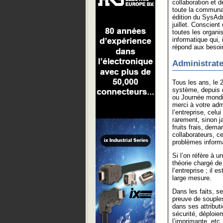
collaboration et 
toute la communau
édition du SysAd
juillet. Conscien
toutes les organi
informatique qui,
répond aux besoin
Administrate
Tous les ans, le 2
système, depuis 
ou Journée mondia
merci à votre adm
l’entreprise, cel
rarement, sinon ja
fruits frais, dema
collaborateurs, ce
problèmes informat
Si l’on réfère à 
théorie chargé de 
l’entreprise ; il 
large mesure.
Dans les faits, se
preuve de souples
dans ses attribu
sécurité, déploie
l’imprimante, etc