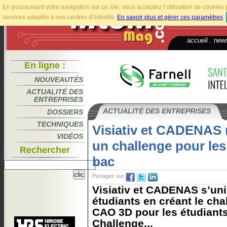
En poursuivant votre navigation sur ce site, vous acceptez l’utilisation de cookie
services adaptés à vos centres d’intérêts.
En savoir plus et gérer ces paramètres
.
accueil
.
news
En ligne :
NOUVEAUTÉS
ACTUALITÉ DES
ENTREPRISES
ACTUALITÉ DES ENTREPRISES
DOSSIERS
TECHNIQUES
Visiativ et CADENAS 
VIDÉOS
un challenge pour les
Rechercher
bac
Partagez sur
Visiativ et CADENAS s’uni
étudiants en créant le ch
CAO 3D pour les étudiant
Challenge...