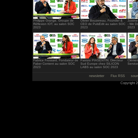
Philippe Grange, Groupe de
Olivier Bouzereau, Founder &
Justin
Réflexion IOT, au salon SOC
CEO de PulsEdit au salon SOC
- We D
2023
2023
2023
Fabrice Frossard, Fondateur de
Patrizio PIASENTIN, Directeur
Clémen
Faber Content au salon SOC
Sud Europe chez SILICON
Servic
2023
LABS au salon SOC 2023
newsletter
Flux RSS
soum
Copyright 20