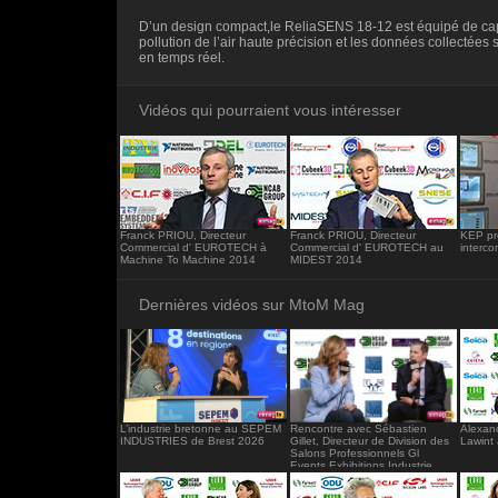
<iframe src="https://www.mtom-mag.com/em
D’un design compact,le ReliaSENS 18-12 est équipé de ca
</iframe>
pollution de l’air haute précision et les données collectées
en temps réel.
Vidéos qui pourraient vous intéresser
Franck PRIOU, Directeur
Franck PRIOU, Directeur
KEP pr
Commercial d' EUROTECH à
Commercial d' EUROTECH au
interco
Machine To Machine 2014
MIDEST 2014
Dernières vidéos sur MtoM Mag
L’industrie bretonne au SEPEM
Rencontre avec Sébastien
Alexand
INDUSTRIES de Brest 2026
Gillet, Directeur de Division des
Lawint
Salons Professionnels Gl
Events Exhibitions Industrie