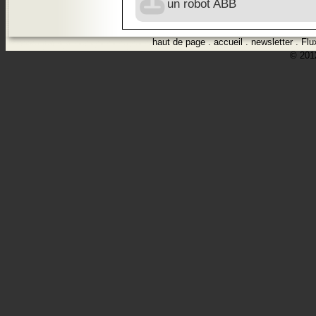
un robot ABB
haut de page
.
accueil
.
newsletter
.
Flu
© 2012