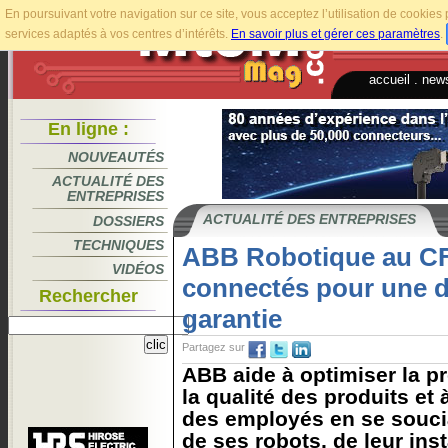
En poursuivant votre navigation sur ce site, vous acceptez l’utilisation de cookie
services adaptés à vos centres d’intérêts.
En savoir plus et gérer ces paramètres
.
accueil
.
news
En ligne :
NOUVEAUTÉS
ACTUALITÉ DES
ENTREPRISES
ACTUALITÉ DES ENTREPRISES
DOSSIERS
TECHNIQUES
ABB Robotique au CFI
VIDÉOS
connectés pour une di
Rechercher
garantie
Partagez sur
ABB aide à optimiser la pr
la qualité des produits et 
des employés en se souci
de ses robots, de leur insta