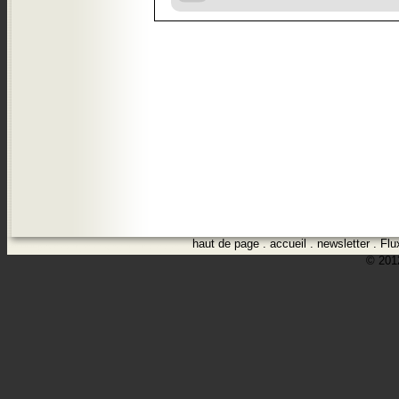
haut de page
.
accueil
.
newsletter
.
Flu
© 2012