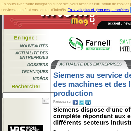
En poursuivant votre navigation sur ce site, vous acceptez l’utilisation de cookie
services adaptés à vos centres d’intérêts.
En savoir plus et gérer ces paramètres
.
accueil
.
news
En ligne :
NOUVEAUTÉS
ACTUALITÉ DES
ENTREPRISES
ACTUALITÉ DES ENTREPRISES
DOSSIERS
TECHNIQUES
Siemens au service de
VIDÉOS
des machines et des 
Rechercher
production
Partagez sur
Siemens dispose d’une off
complète répondant aux 
différents secteurs industri