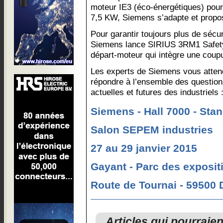
moteur IE3 (éco-énergétiques) pou
7,5 KW, Siemens s’adapte et propo
Pour garantir toujours plus de sécu
Siemens lance SIRIUS 3RM1 Safety,
départ-moteur qui intègre une coup
Les experts de Siemens vous attend
répondre à l’ensemble des question
actuelles et futures des industriels 
Siemens - Hall 7000 - Sta
Salon SEPEM industries
27 au 29 janvier 2015
Gayant - Parc des exposit
Route de Tournai - 59500
Articles qui pourraie