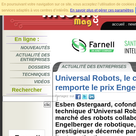
En poursuivant votre navigation sur ce site, vous acceptez l’utilisation de cookie
services adaptés à vos centres d’intérêts.
En savoir plus et gérer ces paramètres
.
accueil
.
news
En ligne :
NOUVEAUTÉS
ACTUALITÉ DES
ENTREPRISES
ACTUALITÉ DES ENTREPRISES
DOSSIERS
TECHNIQUES
Universal Robots, le 
VIDÉOS
remporte le prix Enge
Rechercher
Partagez sur
Esben Østergaard, cofonda
technique d’Universal Rob
marché des robots collabor
Engelberger de robotique, 
prestigieuse décernée par