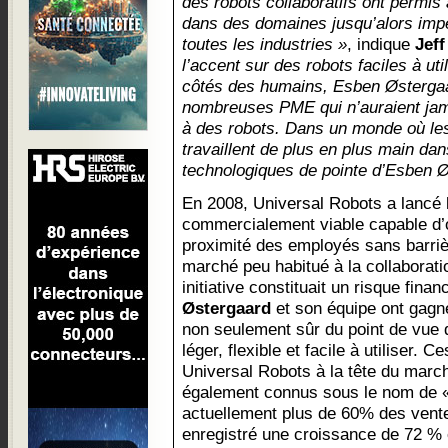
des robots collaboratifs ont permis 
dans des domaines jusqu’alors imp
toutes les industries »
, indique
Jeff
l’accent sur des robots faciles à ut
côtés des humains, Esben Østergaar
nombreuses PME qui n’auraient jama
à des robots. Dans un monde où le
travaillent de plus en plus main da
technologiques de pointe d’Esben Øs
En 2008, Universal Robots a lancé 
commercialement viable capable d’o
proximité des employés sans barriè
marché peu habitué à la collaborati
initiative constituait un risque fina
Østergaard
et son équipe ont gagné
non seulement sûr du point de vue d
léger, flexible et facile à utiliser. 
Universal Robots à la tête du march
également connus sous le nom de « 
actuellement plus de 60% des vent
enregistré une croissance de 72 %