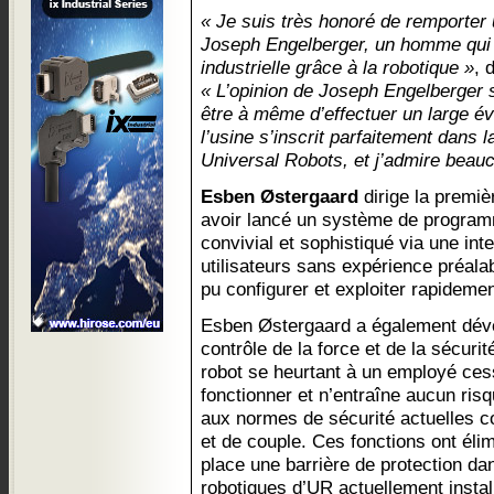
« Je suis très honoré de remporter 
Joseph Engelberger, un homme qui a
industrielle grâce à la robotique »
, 
« L’opinion de Joseph Engelberger s
être à même d’effectuer un large év
l’usine s’inscrit parfaitement dans 
Universal Robots, et j’admire beauc
Esben Østergaard
dirige la premi
avoir lancé un système de programm
convivial et sophistiqué via une inte
utilisateurs sans expérience préala
pu configurer et exploiter rapideme
Esben Østergaard a également déve
contrôle de la force et de la sécuri
robot se heurtant à un employé ce
fonctionner et n’entraîne aucun ri
aux normes de sécurité actuelles co
et de couple. Ces fonctions ont éli
place une barrière de protection dan
robotiques d’UR actuellement instal