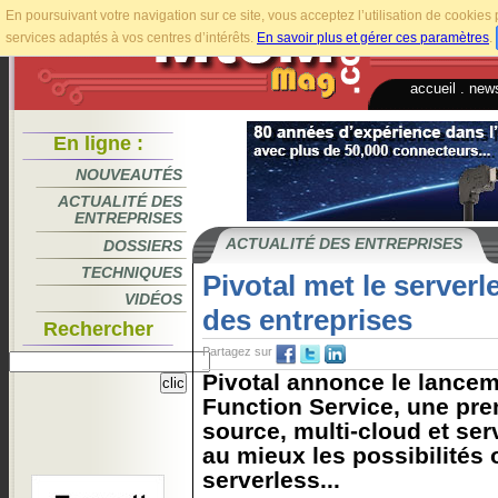
En poursuivant votre navigation sur ce site, vous acceptez l’utilisation de cookie
services adaptés à vos centres d’intérêts.
En savoir plus et gérer ces paramètres
.
accueil
.
news
En ligne :
NOUVEAUTÉS
ACTUALITÉ DES
ENTREPRISES
ACTUALITÉ DES ENTREPRISES
DOSSIERS
TECHNIQUES
Pivotal met le serverl
VIDÉOS
des entreprises
Rechercher
Partagez sur
Pivotal annonce le lancem
Function Service, une pr
source, multi-cloud et ser
au mieux les possibilités o
serverless...