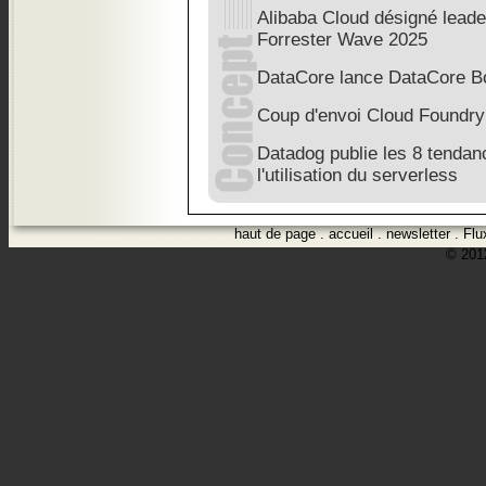
Alibaba Cloud désigné leade
Forrester Wave 2025
DataCore lance DataCore Bo
Coup d'envoi Cloud Foundr
Datadog publie les 8 tenda
l'utilisation du serverless
haut de page
.
accueil
.
newsletter
.
Flu
© 2012