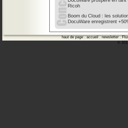
DocuWare prospère en tant q
Ricoh
Boom du Cloud : les solutio
DocuWare enregistrent +5
haut de page
.
accueil
.
newsletter
.
Flu
© 2012