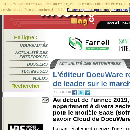
En poursuivant votre navigation sur ce site, vous acceptez l’utilisation de cookie
services adaptés à vos centres d’intérêts.
En savoir plus et gérer ces paramètres
.
accueil
.
news
En ligne :
NOUVEAUTÉS
ACTUALITÉ DES
ENTREPRISES
ACTUALITÉ DES ENTREPRISES
DOSSIERS
TECHNIQUES
L’éditeur DocuWare r
VIDÉOS
de leader sur le marc
Rechercher
Partagez sur
Au début de l’année 2019, 
appartenant à divers secte
pour le modèle SaaS (Soft
savoir Cloud de DocuWare
Faisant également preuve d’une cr