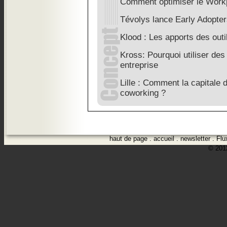
Comment optimiser le Workp
Tévolys lance Early Adopte
Klood : Les apports des outil
Kross: Pourquoi utiliser des 
entreprise
Lille : Comment la capitale 
coworking ?
haut de page
.
accueil
.
newsletter
.
Flu
© 2012