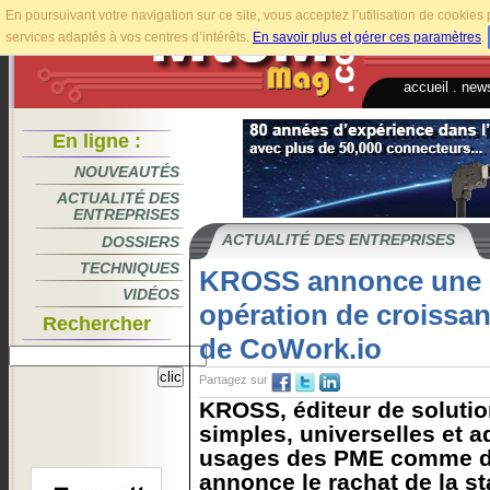
En poursuivant votre navigation sur ce site, vous acceptez l’utilisation de cookie
services adaptés à vos centres d’intérêts.
En savoir plus et gérer ces paramètres
.
accueil
.
news
En ligne :
NOUVEAUTÉS
ACTUALITÉ DES
ENTREPRISES
ACTUALITÉ DES ENTREPRISES
DOSSIERS
TECHNIQUES
KROSS annonce une 
VIDÉOS
opération de croissa
Rechercher
de CoWork.io
Partagez sur
KROSS, éditeur de solutio
simples, universelles et 
usages des PME comme d
annonce le rachat de la s