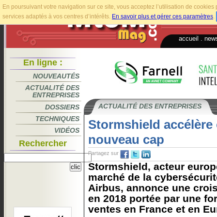
En poursuivant votre navigation sur ce site, vous acceptez l’utilisation de cookie
services adaptés à vos centres d’intérêts.
En savoir plus et gérer ces paramètres
.
accueil
.
news
En ligne :
NOUVEAUTÉS
ACTUALITÉ DES
ENTREPRISES
ACTUALITÉ DES ENTREPRISES
DOSSIERS
TECHNIQUES
Stormshield accélère 
VIDÉOS
nouveau cap
Rechercher
Partagez sur
Stormshield, acteur europ
marché de la cybersécurité
Airbus, annonce une croi
en 2018 portée par une for
ventes en France et en Eu