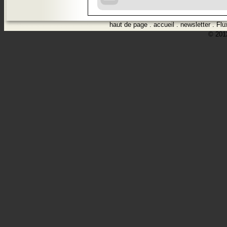
haut de page
.
accueil
.
newsletter
.
Flu
© 2012