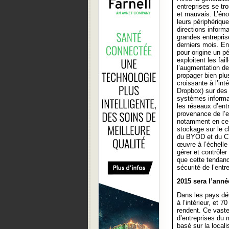
entreprises se tr
et mauvais. L’éno
leurs périphérique
directions inform
grandes entrepris
derniers mois. E
pour origine un p
exploitent les fai
l’augmentation de
propager bien plu
croissante à l’int
Dropbox) sur des 
systèmes informa
les réseaux d’ent
provenance de l’
notamment en ce 
stockage sur le c
du BYOD et du CY
œuvre à l’échelle 
gérer et contrôle
que cette tendanc
sécurité de l’entr
2015 sera l’ann
Dans les pays dé
à l’intérieur, et
rendent. Ce vaste
d’entreprises du 
basé sur la local