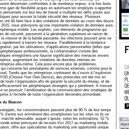
ouvent désormais confrontées à de nombreux enjeux, à la fois bons
rme gain de flexibilité acquis en autorisant les employés à apporter
s personnels sur leur lieu de travail a multiplié les défis posés aux
atiques pour assurer la totale sécurité des réseaux. Plusieurs
es ont dû faire face à des violations de données au cours des douze
n 2015, nous prévoyons qu’une importante violation de données aura
ériphérique mobile. Les exploits, ces éléments de programme qui
lles de sécurité, passeront à la génération supérieure en raison de
 la vitesse et de la bande passante, les infections pouvant ainsi se
s rapidement à travers les réseaux. Parallèlement à la tendance
égration, par les utilisateurs, d’applications personnelles (telles que
périphériques professionnels, la contamination croisée des
tiques enregistrera une hausse significative des menaces envers
reprise, augmentant les violations de données internes en
entreprise elle-même. Cela pose encore plus de problèmes,
qui concerne les prestataires de services externes, comme pour le
loud. Tandis que les entreprises continuent de s’ouvrir à l’explosion
OD (Choose Your Own Device), des protocoles ont été mis en
de toute l’organisation afin de garantir la sécurité du réseau, et de
r efficacement les périphériques étrangers qui y pénètrent. À mesure
e se poursuit, l’amélioration de la communication des stratégies de
eprise à l’échelle de toute l’organisation deviendra primordiale.
ée du Beacon
veloppés, les consommateurs passent plus de 90 % de leur temps
 70 % d’entre eux emmènent des smartphones sur les sites où ils se
 marché adressable, auquel s’ajoute, selon les estimations, 52 %
NE
monde entier prévoyant de recourir d’ici 2017 au marketing mobile
Inscr
isation, offre aux spécialistes du marketing une opportunité unique
recev