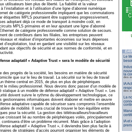
x utilisateurs bien plus de liberté. La fiabilité et la valeur
 l’installation et à l’utilisation d’une ligne d’abonné numérique
ernet de catégorie professionnelle impliquent que les commutations
ar étiquettes MPLS pourraient être supprimées progressivement,
ises adoptant déjà ce mode de transport à moindre coût, en
circuits MPLS primaires et en leur ajoutant une ligne d’abonné
Ethernet de catégorie professionnelle comme solution de secours.
ent de contrôleurs dans les filiales, les entreprises peuvent
réseaux et réaliser d’importantes économies sur leurs dépenses
t d’exploitation, tout en gardant une visibilité sur les réseaux
ndant aux objectifs de sécurité et aux normes de conformité, et en
DAN
uctivité.
Le Mo
ense adaptatif « Adaptive Trust » sera le modèle de sécurité
besoi
Indus
nouve
e des progrès de la société, les besoins en matière de sécurité
la co
omicile que sur le lieu de travail. La sécurité sur le lieu de travail
des e
n thème central en 2015, de plus en plus de périphériques
IA Ac
nt le milieu professionnel. Nous devons donc passer d’un modèle de
respo
é statique à un modèle de défense adaptatif « Adaptive Trust ». Les
des e
urité doivent suivre le rythme du développement technologique, ce
La no
les gestionnaires informatiques doivent élaborer et mettre en œuvre
conne
défense adaptative capable de sécuriser sans compromis l’ensemble
conti
ière de mobilité. Il sera crucial de trouver le bon équilibre entre
Mana
sques pour la sécurité. La gestion des télétravailleurs/travailleurs
certi
que croissant lié au nombre de périphériques volés, principalement
IA et
continuera d’être un problème récurrent. Mais grâce à l’adoption
premi
fense adaptatif « Adaptive Trust », il deviendra bien plus facile à
onnaires de stratégies d’accès pourront organiser les éléments de