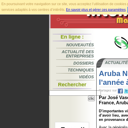
En poursuivant votre navigation sur ce site, vous acceptez l’utilisation de cookie
services adaptés à vos centres d’intérêts.
En savoir plus et gérer ces paramètres
.
En ligne :
NOUVEAUTÉS
ACTUALITÉ DES
ENTREPRISES
ACTUALITÉ
DOSSIERS
TECHNIQUES
Aruba N
VIDÉOS
l’année 
Rechercher
Partagez sur
Par José Vasc
France, Aruba
D’importantes v
d’avoir lieu, av
en provenance d
Avec la générali