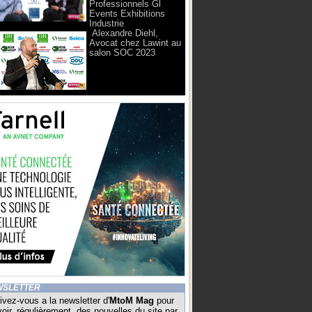
Professionnels Gl
Events Exhibitions
Industrie
Alexandre Diehl,
Avocat chez Lawint au
salon SOC 2023
WSLETTER
ivez-vous a la newsletter d'
MtoM Mag
pour
oir, régulièrement, des nouvelles du site par