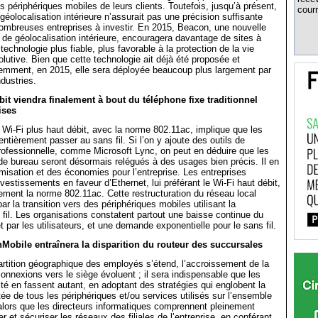
es périphériques mobiles de leurs clients. Toutefois, jusqu’à présent,
courr
géolocalisation intérieure n’assurait pas une précision suffisante
ombreuses entreprises à investir. En 2015, Beacon, une nouvelle
de géolocalisation intérieure, encouragera davantage de sites à
technologie plus fiable, plus favorable à la protection de la vie
olutive. Bien que cette technologie ait déjà été proposée et
mment, en 2015, elle sera déployée beaucoup plus largement par
dustries.
bit viendra finalement à bout du téléphone fixe traditionnel
ises
Wi-Fi plus haut débit, avec la norme 802.11ac, implique que les
ntièrement passer au sans fil. Si l’on y ajoute des outils de
ofessionnelle, comme Microsoft Lync, on peut en déduire que les
de bureau seront désormais relégués à des usages bien précis. Il en
misation et des économies pour l’entreprise. Les entreprises
vestissements en faveur d’Ethernet, lui préférant le Wi-Fi haut débit,
èrement la norme 802.11ac. Cette restructuration du réseau local
ar la transition vers des périphériques mobiles utilisant la
 fil. Les organisations constatent partout une baisse continue du
 par les utilisateurs, et une demande exponentielle pour le sans fil.
Mobile entraînera la disparition du routeur des succursales
artition géographique des employés s’étend, l’accroissement de la
connexions vers le siège évoluent ; il sera indispensable que les
té en fassent autant, en adoptant des stratégies qui englobent la
ée de tous les périphériques et/ou services utilisés sur l’ensemble
t alors que les directeurs informatiques comprennent pleinement
 et sécuriser les réseaux des filiales de l’entreprise, en conférant