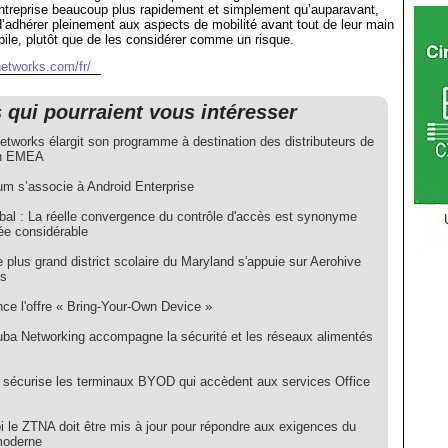
entreprise beaucoup plus rapidement et simplement qu’auparavant,
d’adhérer pleinement aux aspects de mobilité avant tout de leur main
le, plutôt que de les considérer comme un risque.
networks.com/fr/
s qui pourraient vous intéresser
etworks élargit son programme à destination des distributeurs de
on EMEA
um s’associe à Android Enterprise
bal : La réelle convergence du contrôle d'accès est synonyme
ée considérable
plus grand district scolaire du Maryland s'appuie sur Aerohive
ks
nce l'offre « Bring-Your-Own Device »
ba Networking accompagne la sécurité et les réseaux alimentés
 sécurise les terminaux BYOD qui accèdent aux services Office
i le ZTNA doit être mis à jour pour répondre aux exigences du
 moderne