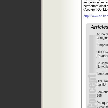
sécurité de leur 
permettant ainsi 
d’œuvre #GenMobi
http://www.aruba
Article
Aruba N
la régi
Zimperi
HID Glo
d'avanc
Le 3ème 
Networ
Jamf la
HPE Aru
par l'IA
Lookout
365
Pourquo
travail