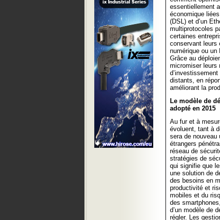
essentiellement au
économique liées à
(DSL) et d’un Eth
multiprotocoles p
certaines entrepr
conservant leurs 
numérique ou un 
Grâce au déploiem
micromiser leurs 
d’investissement e
distants, en répo
améliorant la prod
Le modèle de déf
adopté en 2015
Au fur et à mesur
évoluent, tant à d
sera de nouveau u
étrangers pénétra
réseau de sécurit
stratégies de séc
qui signifie que 
une solution de 
des besoins en mat
productivité et ri
mobiles et du ris
des smartphones, 
d’un modèle de dé
régler. Les gesti