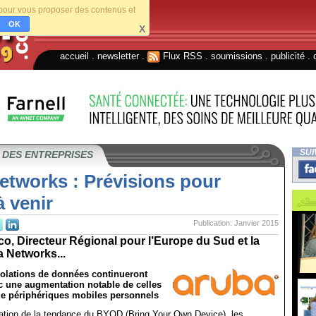
s pour vous proposer des contenus et
OK
X
accueil
.
newsletter
.
Flux RSS
.
soumissions
.
publicité
.
SUI
 DES ENTREPRISES
etworks : Prévisions pour
à venir
Publication: Janvier 2015
o, Directeur Régional pour l’Europe du Sud et la
 Networks...
iolations de données continueront
ec une augmentation notable de celles
e périphériques mobiles personnels
sation de la tendance du BYOD (Bring Your Own Device), les