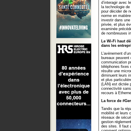
d’interagir avec l
la technologie de 
pour décider de n
norme en matière 
investir dans une 
privée, et plus év
examinée précéde
de nombreuses in
Le Wi-Fi haut dé
dans les entrepr
L’avènement d’un 
bureaux peuvent e
communication pr
téléphones fixes 
résulte une micro
diminuent leurs in
et plus particuli
(LAN) est dictée p
connectivité sans
recours à Ethernet
La force de #Gen
Tandis que la rép
mobilité et leurs 
réseaux de sécuri
gestion réglement
des sites. Il fau
comment optimiser