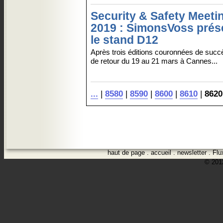
Security & Safety Meeti
2019 : SimonsVoss prés
le stand D12
Après trois éditions couronnées de succ
de retour du 19 au 21 mars à Cannes...
...
|
8580
|
8590
|
8600
|
8610
|
8620
haut de page
.
accueil
.
newsletter
.
Flu
© 2012