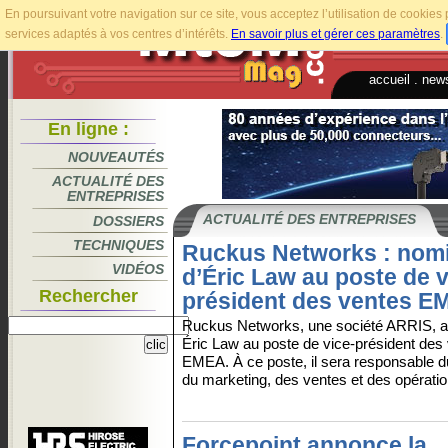
En poursuivant votre navigation sur ce site, vous acceptez l’utilisation de cookie
services adaptés à vos centres d’intérêts.
En savoir plus et gérer ces paramètres
.
accueil
.
news
En ligne :
NOUVEAUTÉS
ACTUALITÉ DES
ENTREPRISES
ACTUALITÉ DES ENTREPRISES
DOSSIERS
TECHNIQUES
Ruckus Networks : nomi
VIDÉOS
d’Éric Law au poste de v
Rechercher
président des ventes E
Ruckus Networks, une société ARRIS, ac
Éric Law au poste de vice-président des
EMEA. À ce poste, il sera responsable d
du marketing, des ventes et des opératio
Forcepoint annonce la