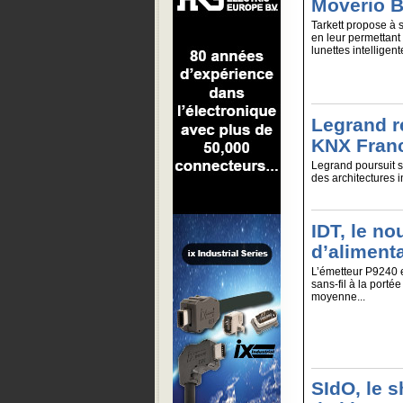
Moverio 
Tarkett propose à 
en leur permettant
lunettes intelligent
Legrand re
KNX Fran
Legrand poursuit s
des architectures 
IDT, le n
d’alimenta
L’émetteur P9240 e
sans-fil à la porté
moyenne...
SIdO, le 