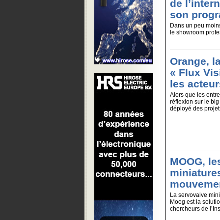
de l’inter
son prog
Dans un peu moins 
le showroom profess
Orange, la
« Flux Vis
les acteu
Alors que les entre
réflexion sur le bi
déployé des projets
MOOG, les
miniatures
mouvemen
La servovalve mini
Moog est la solutio
chercheurs de l’Inst