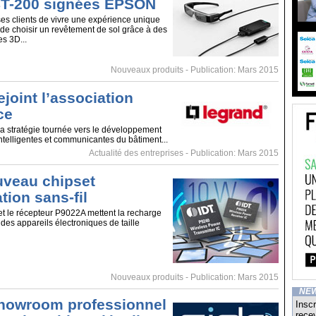
BT-200 signées EPSON
ses clients de vivre une expérience unique
 de choisir un revêtement de sol grâce à des
es 3D...
Nouveaux produits
- Publication: Mars 2015
joint l’association
ce
a stratégie tournée vers le développement
intelligentes et communicantes du bâtiment...
Actualité des entreprises
- Publication: Mars 2015
ouveau chipset
tion sans-fil
t le récepteur P9022A mettent la recharge
e des appareils électroniques de taille
Nouveaux produits
- Publication: Mars 2015
NE
showroom professionnel
Inscr
recev