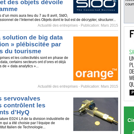
net des objets dévoile
courr
ramme
d’un mois aura lieu du 7 au 8 avril, SIdO,
ionnel de l’Internet des Objets dont le but est de décrypter, structurer...
Actualité des entreprises
- Publication: Mars 2015
 solution de big data
ion » plébiscitée par
rs du tourisme
prises et les collectivités sont en phase de
g data, certains secteurs ont d’ores et déjà
 de « data analytics »...
Actualité des entreprises
- Publication: Mars 2015
 servovalves
 contrôlent les
ts d’HyQ
ature E024 LA de la division industrielle de
n qui a été choisie par l’équipe de
itut Italien de Technologie...