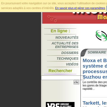
En poursuivant votre navigation sur ce site, vous acceptez l’utilisation de cookie
services adaptés à vos centres d’intérêts.
En savoir plus et gérer ces paramètres
.
En ligne :
NOUVEAUTÉS
ACTUALITÉ DES
ENTREPRISES
SOMMAIRE
DOSSIERS
TECHNIQUES
Moxa et B
VIDÉOS
système d
Rechercher
processus
Suzhou e
Le contrôle des pr
les gares de triag
rapidité...
Tarkett, l