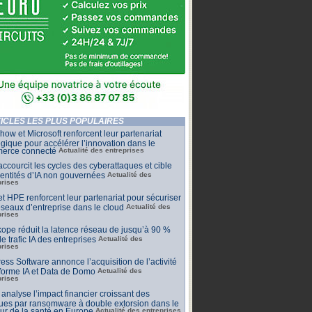
ICLES LES PLUS POPULAIRES
ow et Microsoft renforcent leur partenariat
égique pour accélérer l’innovation dans le
erce connecté
Actualité des entreprises
raccourcit les cycles des cyberattaques et cible
dentités d’IA non gouvernées
Actualité des
prises
t HPE renforcent leur partenariat pour sécuriser
éseaux d’entreprise dans le cloud
Actualité des
prises
ope réduit la latence réseau de jusqu’à 90 %
le trafic IA des entreprises
Actualité des
prises
ess Software annonce l’acquisition de l’activité
forme IA et Data de Domo
Actualité des
prises
 analyse l’impact financier croissant des
ues par ransomware à double extorsion dans le
ur de la santé en Europe
Actualité des entreprises