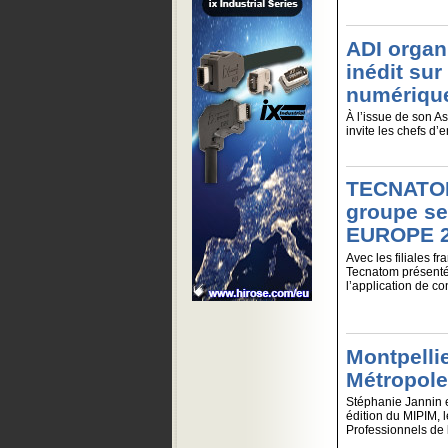
ADI organ
inédit sur
numérique
À l’issue de son 
invite les chefs d’
TECNATOM,
groupe se
EUROPE 
Avec les filiales 
Tecnatom présenté 
l’application de con
Montpelli
Métropole 
Stéphanie Jannin e
édition du MIPIM, 
Professionnels de l