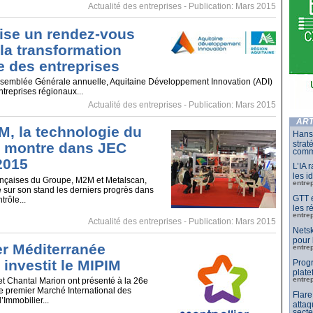
Actualité des entreprises
- Publication: Mars 2015
ise un rendez-vous
 la transformation
 des entreprises
Assemblée Générale annuelle, Aquitaine Développement Innovation (ADI)
entreprises régionaux...
Actualité des entreprises
- Publication: Mars 2015
ART
 la technologie du
Hansh
strat
 montre dans JEC
comm
2015
L’IA 
les i
françaises du Groupe, M2M et Metalscan,
entre
sur son stand les derniers progrès dans
GTT e
trôle...
les r
entre
Actualité des entreprises
- Publication: Mars 2015
Netsk
pour 
er Méditerranée
entre
investit le MIPIM
Progr
plate
entre
t Chantal Marion ont présenté à la 26e
le premier Marché International des
Flare
’Immobilier...
attaq
secte