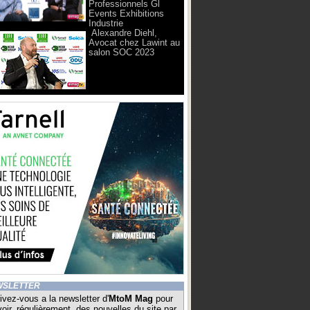
Professionnels Gl
Events Exhibitions
Industrie
Alexandre Diehl,
Avocat chez Lawint au
salon SOC 2023
WSLETTER
ivez-vous a la newsletter d'
MtoM Mag
pour
oir, régulièrement, des nouvelles du site par