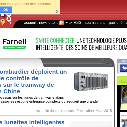
s pour vous proposer des contenus et
OK
X
accueil
.
newsletter
.
Flux RSS
.
soumissions
.
publicité
.
SUI
ombardier déploient un
e contrôle de
 sur le tramway de
n Chine
ocessus sur les lignes de tramway et dans
e associées est une entreprise complexe qui requiert une grande
Actualité des entreprises
- Publication: Mars 2015
es lunettes intelligentes