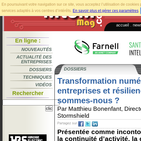
En poursuivant votre navigation sur ce site, vous acceptez l’utilisation de cookie
services adaptés à vos centres d’intérêts.
En savoir plus et gérer ces paramètres
.
accueil
.
news
En ligne :
NOUVEAUTÉS
ACTUALITÉ DES
ENTREPRISES
DOSSIERS
DOSSIERS
TECHNIQUES
Transformation numé
VIDÉOS
entreprises et résilie
Rechercher
sommes-nous ?
Par Matthieu Bonenfant, Direc
Stormshield
Partagez sur
Présentée comme incontou
la continuité d’activité, la