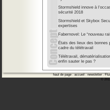
Stormshield innove à l’occa
sécurité 2018
Stormshield et Skybox Secur
expertises
Fabernovel: Le “nouveau ra
États des lieux des bonnes 
cadre du télétravail
Télétravail, dématérialisatio
enfin sauter le pas ?
haut de page
.
accueil
.
newsletter
.
Flu
© 2012