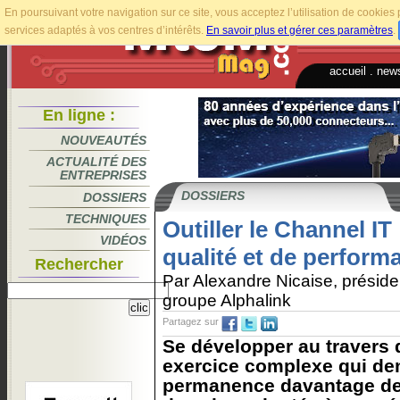
En poursuivant votre navigation sur ce site, vous acceptez l’utilisation de cookie
services adaptés à vos centres d’intérêts.
En savoir plus et gérer ces paramètres
.
accueil
.
news
En ligne :
NOUVEAUTÉS
ACTUALITÉ DES
ENTREPRISES
DOSSIERS
DOSSIERS
TECHNIQUES
Outiller le Channel IT
VIDÉOS
qualité et de perform
Rechercher
Par Alexandre Nicaise, préside
groupe Alphalink
Partagez sur
Se développer au travers 
exercice complexe qui dem
permanence davantage de 