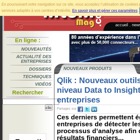
En poursuivant votre navigation sur ce site, vous acceptez l’utilisation de cookie
services adaptés à vos centres d’intérêts.
En savoir plus et gérer ces paramètres
.
accueil
.
news
En ligne :
NOUVEAUTÉS
ACTUALITÉ DES
ENTREPRISES
NOUVEAUX PRODUITS
DOSSIERS
TECHNIQUES
Qlik : Nouveaux outil
VIDÉOS
niveau Data to Insigh
Rechercher
entreprises
Partagez sur
Ces derniers permettent 
entreprises de détecter le
processus d’analyse afin 
résultats financiers...