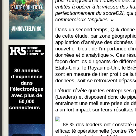
pour l’intégration et l’analyse des 
entités à opérer à la vitesse des f
perfectionnement du scoreD2I, qui 
commerciaux tangibles. »
Dans un second temps, Qlik donne a
de cette étude, par zone géographi
application d’analyse des données i
nouvel or bleu : de l’importance d’i
données et d’analytique ». Ces résu
façon dont les dirigeants de différe
Etats-Unis, le Royaume-Uni, le Brésil
sont en mesure de tirer profit de la f
données, soit se retrouvent dépass
L’étude révèle que les entreprises q
(Leaders) et disposent donc de pip
entrainent une meilleure prise de dé
a un fort impact sur leurs résultats 
88 % des leaders ont constaté u
efficacité opérationnelle (contre 7