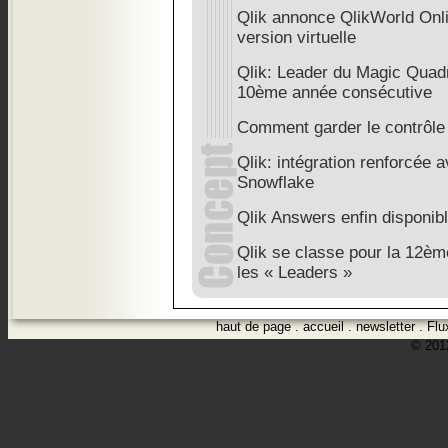
Qlik annonce QlikWorld Onlin
version virtuelle
Qlik: Leader du Magic Quadr
10ème année consécutive
Comment garder le contrôle 
Qlik: intégration renforcée 
Snowflake
Qlik Answers enfin disponib
Qlik se classe pour la 12è
les « Leaders »
haut de page
.
accueil
.
newsletter
.
Flu
© 2012