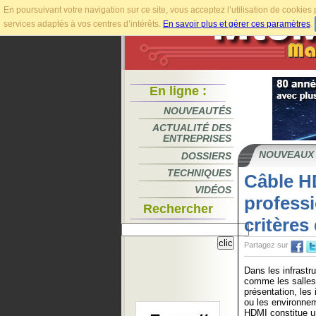
En poursuivant votre navigation sur ce site, vous acceptez l’utilisation de cookie
services adaptés à vos centres d’intérêts.
En savoir plus et gérer ces paramètres
.
En ligne :
NOUVEAUTÉS
ACTUALITÉ DES
ENTREPRISES
NOUVEAUX
DOSSIERS
TECHNIQUES
Câble H
VIDÉOS
professi
Rechercher
critères
Partagez sur
Dans les infrastr
comme les salles
présentation, les
ou les environnem
HDMI constitue un