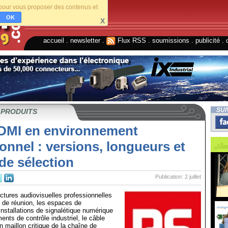
s pour vous proposer des contenus et
OK
X
accueil
.
newsletter
.
Flux RSS
.
soumissions
.
publicité
.
SUI
 PRODUITS
DMI en environnement
onnel : versions, longueurs et
 de sélection
Publication: 2 juillet
uctures audiovisuelles professionnelles
 de réunion, les espaces de
 installations de signalétique numérique
ents de contrôle industriel, le câble
 maillon critique de la chaîne de