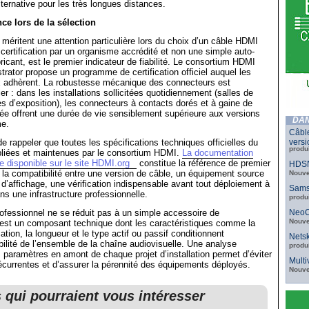
lternative pour les très longues distances.
nce lors de la sélection
 méritent une attention particulière lors du choix d’un câble HDMI
 certification par un organisme accrédité et non une simple auto-
ricant, est le premier indicateur de fiabilité. Le consortium HDMI
trator propose un programme de certification officiel auquel les
ux adhèrent. La robustesse mécanique des connecteurs est
er : dans les installations sollicitées quotidiennement (salles de
s d’exposition), les connecteurs à contacts dorés et à gaine de
cée offrent une durée de vie sensiblement supérieure aux versions
DAN
me.
Câbl
e de rappeler que toutes les spécifications techniques officielles du
versi
produ
bliées et maintenues par le consortium HDMI.
La documentation
le disponible sur le site HDMI.org
constitue la référence de premier
HDSN
er la compatibilité entre une version de câble, un équipement source
Nouve
d’affichage, une vérification indispensable avant tout déploiement à
Sams
ns une infrastructure professionnelle.
produ
fessionnel ne se réduit pas à un simple accessoire de
NeoC
Nouve
’est un composant technique dont les caractéristiques comme la
ication, la longueur et le type actif ou passif conditionnent
Netsk
abilité de l’ensemble de la chaîne audiovisuelle. Une analyse
produ
 paramètres en amont de chaque projet d’installation permet d’éviter
Mult
récurrentes et d’assurer la pérennité des équipements déployés.
Nouve
s qui pourraient vous intéresser