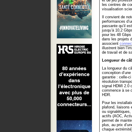
et de jeu profess
les centres de co
visualisation scien
Il convient de not
performances d’une
passante qu’il es
jusqu’à 10,2 Gbps
pour les 48 Gbps 
dans les projets 
associent
connect
illustrent bien l
de travail et de 
Longueur de câbl
La longueur du câ
conception d’une 
garantie : celle-c
résolution transpo
signal HDMI 2.0 d
commence à se dé
HDR.
Pour les installa
plafond, liaisons 
ou signalétiques,
actifs (AOC, Activ
permet de mainten
plus, au prix d’un
chaque extrémité)