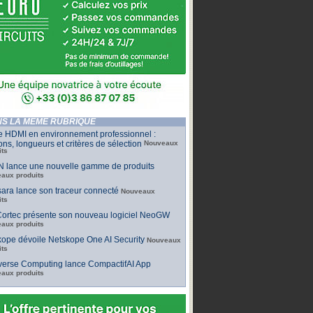
S LA MÊME RUBRIQUE
e HDMI en environnement professionnel :
ons, longueurs et critères de sélection
Nouveaux
its
 lance une nouvelle gamme de produits
aux produits
ara lance son traceur connecté
Nouveaux
its
ortec présente son nouveau logiciel NeoGW
aux produits
ope dévoile Netskope One AI Security
Nouveaux
its
iverse Computing lance CompactifAI App
aux produits