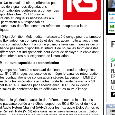
éo. Un mauvais choix de référence peut
tes de signal, des dégradations
compatibilités coûteuses à corriger. Les
sponibles chez RS FR couvrent
ersions et longueurs nécessaires aux
, permettant aux responsables
 acheteurs de sélectionner les références adaptées à leurs
fiques.
(High-Definition Multimedia Interface) a été conçu pour transmettre
s flux vidéo non compressés et des flux audio multicanaux via un
uis son introduction, il a connu plusieurs révisions majeures qui ont
 bande passante disponible et introduit de nouvelles fonctionnalités.
fférences est indispensable pour éviter de déployer un câble dont
ient inférieures aux exigences de l’installation.
MI et leurs capacités de transmission
gtemps représenté le standard dominant. Il prend en charge les
’au 4K à 30 images par seconde et intègre le canal de retour audio
 les configurations de sonorisation intégrée. La version HDMI 2.0,
e dans les installations actuelles, porte la bande passante à 18
met le 4K à 60 images par seconde avec HDR, une exigence
s salles de conférence haute définition et les murs d’image
sente la génération actuelle de référence pour les installations
de passante portée à 48 Gbps, support du 8K à 60 fps et du 4K à
NE
d Audio Return Channel (eARC) pour les flux audio Dolby Atmos et
Inscr
e Refresh Rate (VRR) utile dans les environnements de simulation
recev