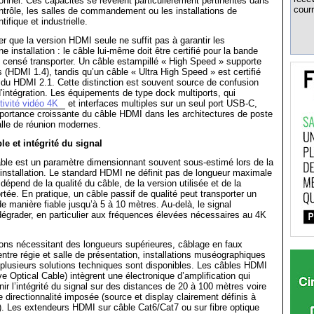
ionnel. Ces capacités se révèlent particulièrement pertinentes dans
courr
ntrôle, les salles de commandement ou les installations de
tifique et industrielle.
er que la version HDMI seule ne suffit pas à garantir les
 installation : le câble lui-même doit être certifié pour la bande
t censé transporter. Un câble estampillé « High Speed » supporte
 (HDMI 1.4), tandis qu’un câble « Ultra High Speed » est certifié
du HDMI 2.1. Cette distinction est souvent source de confusion
d’intégration. Les équipements de type dock multiports, qui
ivité vidéo 4K
et interfaces multiples sur un seul port USB-C,
’importance croissante du câble HDMI dans les architectures de poste
salle de réunion modernes.
e et intégrité du signal
ble est un paramètre dimensionnant souvent sous-estimé lors de la
installation. Le standard HDMI ne définit pas de longueur maximale
i dépend de la qualité du câble, de la version utilisée et de la
rtée. En pratique, un câble passif de qualité peut transporter un
e manière fiable jusqu’à 5 à 10 mètres. Au-delà, le signal
grader, en particulier aux fréquences élevées nécessaires au 4K
tions nécessitant des longueurs supérieures, câblage en faux
entre régie et salle de présentation, installations muséographiques
 plusieurs solutions techniques sont disponibles. Les câbles HDMI
e Optical Cable) intègrent une électronique d’amplification qui
ir l’intégrité du signal sur des distances de 20 à 100 mètres voire
e directionnalité imposée (source et display clairement définis à
. Les extendeurs HDMI sur câble Cat6/Cat7 ou sur fibre optique