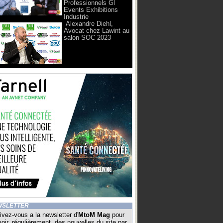
Professionnels Gl
Events Exhibitions
Industrie
Alexandre Diehl,
Avocat chez Lawint au
salon SOC 2023
WSLETTER
ivez-vous a la newsletter d'
MtoM Mag
pour
oir, régulièrement, des nouvelles du site par