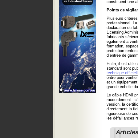
constituent une a
Points de vigila
Plusieurs critères
professionnel. La
déclaration du fab
Licensing Adminis
fabricants série
également à vérifi
formation, espace
protection renfor
d’entrée de gam
Enfin, il est util
standard sont pu
technique officiel
ordre pour vérifi
et un équipement 
grande échelle da
Le câble HDMI pro
raccordement : c
version, la certif
directement la fi
rigoureuse de ces
les défaillances 
Article