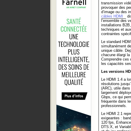
transmission vid
provoquer des per
d’image ou des in
câbles HDMI
di
l’ensemble des v
installations B2B
techniques et aux
contraintes spéci
Le standard HDMI 
simultanément de
unique câble. Dep
chacune élargi la
Comprendre ces di
les capacités sera
Les versions HD
Le HDMI 1.4 a lon
résolutions jusqu
(ARC), utile dans
largement déployé
Gbps, ce qui per
fréquente dans le
professionnels.
Le HDMI 2.1 repré
exigeantes : ban
120 fps, Enhance
DTS:X, et Variabl