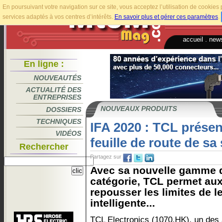
En poursuivant votre navigation sur ce site, vous acceptez l’utilisation de cookie
services adaptés à vos centres d’intérêts.
En savoir plus et gérer ces paramètres
.
accueil
.
news
En ligne :
NOUVEAUTÉS
ACTUALITÉ DES
ENTREPRISES
NOUVEAUX PRODUITS
DOSSIERS
TECHNIQUES
IFA 2020 : TCL présen
VIDÉOS
feuille de route de sa 
Rechercher
Partagez sur
Avec sa nouvelle gamme d
catégorie, TCL permet aux 
repousser les limites de 
intelligente...
TCL Electronics (1070.HK), un des