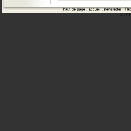
haut de page
.
accueil
.
newsletter
.
Flu
© 2012