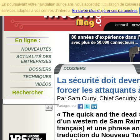
En poursuivant votre navigation sur ce site, vous acceptez l’utilisation de cookie
services adaptés à vos centres d’intérêts.
En savoir plus et gérer ces paramètres
.
accueil
.
news
En ligne :
NOUVEAUTÉS
ACTUALITÉ DES
ENTREPRISES
DOSSIERS
DOSSIERS
TECHNIQUES
La sécurité doit deven
VIDÉOS
forcer les attaquants
Rechercher
Par Sam Curry, Chief Security
Partagez sur
« The quick and the dead » 
d’un western de Sam Raimi
français) et une phrase ang
traduction du Nouveau Te