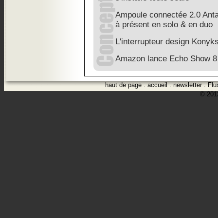
Ampoule connectée 2.0 Anta
à présent en solo & en duo
L'interrupteur design Konyks
Amazon lance Echo Show 8
haut de page
.
accueil
.
newsletter
.
Flu
© 2012