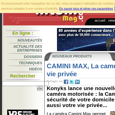
En poursuivant votre navigation sur ce site, vous acceptez l’utilisation de cookie
services adaptés à vos centres d’intérêts.
En savoir plus et gérer ces paramètres
.
accueil
.
news
En ligne :
NOUVEAUTÉS
ACTUALITÉ DES
ENTREPRISES
NOUVEAUX PRODUITS
DOSSIERS
TECHNIQUES
CAMINI MAX, La camér
VIDÉOS
vie privée
Rechercher
Partagez sur
Konyks lance une nouvell
caméra motorisée : la Cam
sécurité de votre domicile
aussi votre vie privée...
La caméra Camini Max permet