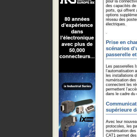
pour la connectivi
des capacités de 
ports, qui offrent
options suppléme
réseau des postes
électriques.
.
Prise en cha
scénarios d’
passerelle e
Les passerelles 
l’automatisation 
les installations
numérisation des 
connectent les ré
permettent l’accè
dans le cadre du 
Communicatio
supérieure d
Avec leur nouvea
protocoles, les p
numérisation des 
CAT1 permet des 