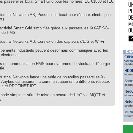
es passerelles Ixxat Smart Grid pour les normes IEC 61850 et IEC
ustrial Networks AB, Passerelles Ixxat pour réseaux électriques
nts
ectivité Smart Grid simplifiée grâce aux passerelles IXXAT SG-
y de HMS
ustrial Networks AB, Connexion des capteurs d'E/S et Wi-Fi
ipements industriels peuvent désormais communiquer avec les
DAN
 électriques
Câbl
versi
ns de communication HMS pour systèmes de stockage d'énergie
produ
rie
HDSN
Nouve
ustrial Networks lance une série de nouvelles passerelles X-
Sams
 Anybus qui assurent la communication entre différents réseaux
produ
iels et PROFINET IRT
NeoC
hode simple et sûre de mise en oeuvre de l'IIoT via MQTT et
Nouve
A
Netsk
produ
Mult
Nouve