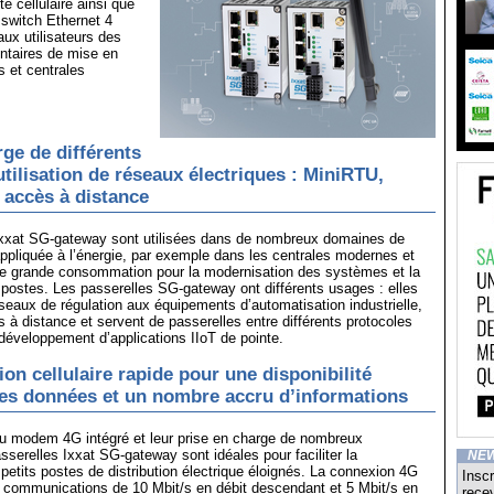
té cellulaire ainsi que
switch Ethernet 4
 aux utilisateurs des
ntaires de mise en
 et centrales
rge de différents
utilisation de réseaux électriques : MiniRTU,
t accès à distance
Ixxat SG-gateway sont utilisées dans de nombreux domaines de
appliquée à l’énergie, par exemple dans les centrales modernes et
 de grande consommation pour la modernisation des systèmes et la
postes. Les passerelles SG-gateway ont différents usages : elles
seaux de régulation aux équipements d’automatisation industrielle,
s à distance et servent de passerelles entre différents protocoles
développement d’applications IIoT de pointe.
n cellulaire rapide pour une disponibilité
es données et un nombre accru d’informations
u modem 4G intégré et leur prise en charge de nombreux
asserelles Ixxat SG-gateway sont idéales pour faciliter la
NE
petits postes de distribution électrique éloignés. La connexion 4G
Inscr
communications de 10 Mbit/s en débit descendant et 5 Mbit/s en
recev