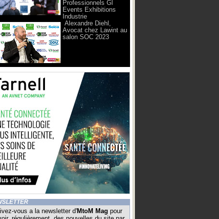
Professionnels Gl
Events Exhibitions
Industrie
Alexandre Diehl,
Avocat chez Lawint au
salon SOC 2023
WSLETTER
ivez-vous a la newsletter d'
MtoM Mag
pour
oir, régulièrement, des nouvelles du site par