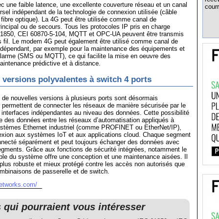
c une faible latence, une excellente couverture réseau et un canal
courr
sel indépendant de la technologie de connexion utilisée (câble
fibre optique). La 4G peut être utilisée comme canal de
ncipal ou de secours. Tous les protocoles IP pris en charge
1850, CEI 60870-5-104, MQTT et OPC-UA peuvent être transmis
ns fil. Le modem 4G peut également être utilisé comme canal de
dépendant, par exemple pour la maintenance des équipements et
larme (SMS ou MQTT), ce qui facilite la mise en oeuvre des
aintenance prédictive et à distance.
 versions polyvalentes à switch 4 ports
, de nouvelles versions à plusieurs ports sont désormais
s permettent de connecter les réseaux de manière sécurisée par le
s interfaces indépendantes au niveau des données. Cette possibilité
ge des données entre les réseaux d’automatisation appliqués à
 systèmes Ethernet industriel (comme PROFINET ou EtherNet/IP),
nexion aux systèmes IoT et aux applications cloud. Chaque segment
nnecté séparément et peut toujours échanger des données avec
egments. Grâce aux fonctions de sécurité intégrées, notamment le
ble du système offre une conception et une maintenance aisées. Il
 plus robuste et mieux protégé contre les accès non autorisés que
ombinaisons de passerelle et de switch.
etworks.com/
s qui pourraient vous intéresser