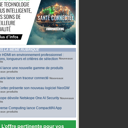
S LA MÊME RUBRIQUE
e HDMI en environnement professionnel :
ons, longueurs et critères de sélection
Nouveaux
its
 lance une nouvelle gamme de produits
aux produits
ara lance son traceur connecté
Nouveaux
its
ortec présente son nouveau logiciel NeoGW
aux produits
ope dévoile Netskope One AI Security
Nouveaux
its
iverse Computing lance CompactifAI App
aux produits