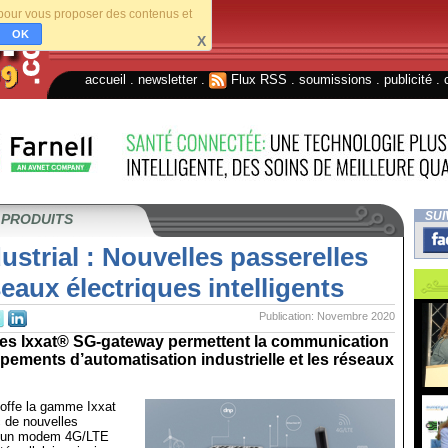
s pour vous proposer des contenus et
OK
X
accueil
.
newsletter
.
Flux RSS
.
soumissions
.
publicité
.
SUI
 PRODUITS
strial : Nouvelles passerelles
eaux électriques intelligents
Publication: Novembre 2020
les Ixxat® SG-gateway permettent la communication
ipements d’automatisation industrielle et les réseaux
offe la gamme Ixxat
 de nouvelles
nt un modem 4G/LTE