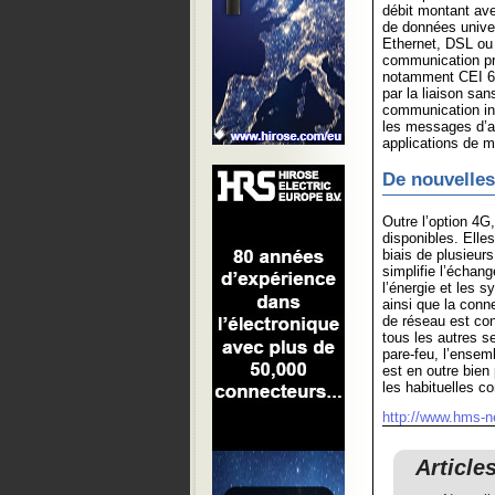
débit montant ave
de données univer
Ethernet, DSL ou 
communication pri
notamment CEI 6
par la liaison sa
communication in
les messages d’a
applications de m
De nouvelles
Outre l’option 4G
disponibles. Elle
biais de plusieur
simplifie l’échan
l’énergie et les
ainsi que la con
de réseau est co
tous les autres s
pare-feu, l’ensem
est en outre bien
les habituelles c
http://www.hms-n
Article