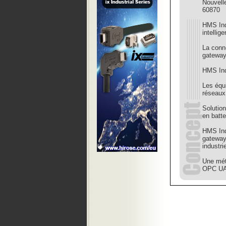
Nouvell
60870
HMS Ind
intellige
La conn
gatewa
HMS Ind
Les équ
réseaux
Solutio
en batte
HMS Ind
gateway
industr
Une mét
OPC U