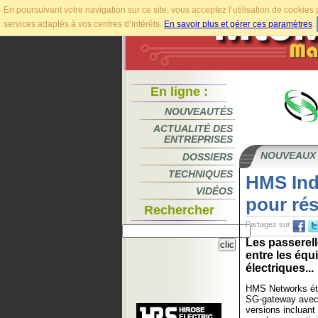
En poursuivant votre navigation sur ce site, vous acceptez l’utilisation de cookie
services adaptés à vos centres d’intérêts.
En savoir plus et gérer ces paramètres
.
En ligne :
NOUVEAUTÉS
ACTUALITÉ DES
ENTREPRISES
NOUVEAUX
DOSSIERS
TECHNIQUES
HMS Indu
VIDÉOS
pour rés
Rechercher
Partagez sur
Les passerel
entre les équ
électriques...
HMS Networks ét
SG-gateway avec
versions inclua