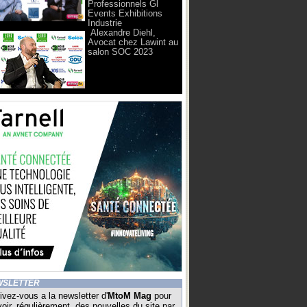
Professionnels Gl
Events Exhibitions
Industrie
Alexandre Diehl,
Avocat chez Lawint au
salon SOC 2023
WSLETTER
ivez-vous a la newsletter d'
MtoM Mag
pour
oir, régulièrement, des nouvelles du site par