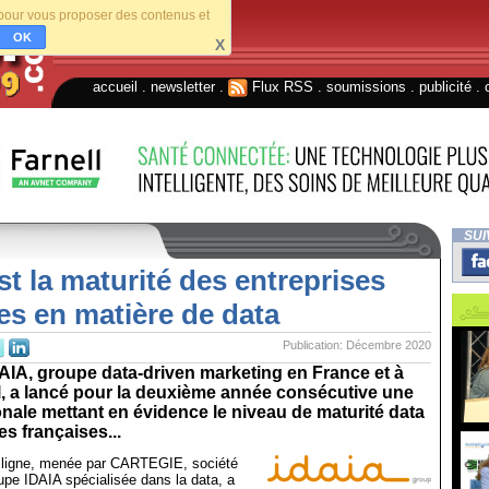
s pour vous proposer des contenus et
OK
X
accueil
.
newsletter
.
Flux RSS
.
soumissions
.
publicité
.
SUI
st la maturité des entreprises
es en matière de data
Publication: Décembre 2020
AIA, groupe data-driven marketing en France et à
al, a lancé pour la deuxième année consécutive une
nale mettant en évidence le niveau de maturité data
es françaises...
 ligne, menée par CARTEGIE, société
upe IDAIA spécialisée dans la data, a