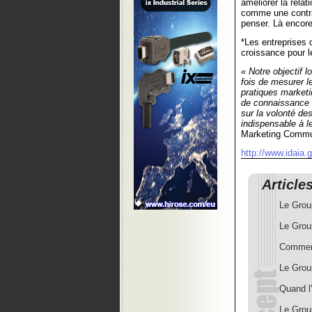
améliorer la rela
comme une contra
penser. Là encore
*Les entreprises 
croissance pour le
« Notre objectif 
fois de mesurer l
pratiques marketi
de connaissance c
sur la volonté de
indispensable à l
Marketing Commu
http://www.idaia.
Article
Le Grou
Le Grou
Comment 
Le Group
Quand l'
Le Grou