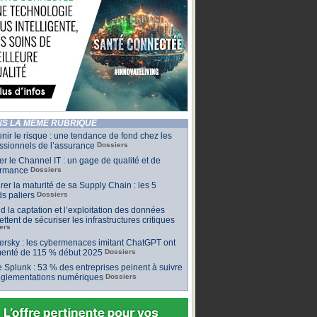
S LA MÊME RUBRIQUE
nir le risque : une tendance de fond chez les
ssionnels de l’assurance
Dossiers
ler le Channel IT : un gage de qualité et de
ormance
Dossiers
er la maturité de sa Supply Chain : les 5
s paliers
Dossiers
 la captation et l’exploitation des données
ttent de sécuriser les infrastructures critiques
ers
rsky : les cybermenaces imitant ChatGPT ont
enté de 115 % début 2025
Dossiers
 Splunk : 53 % des entreprises peinent à suivre
réglementations numériques
Dossiers