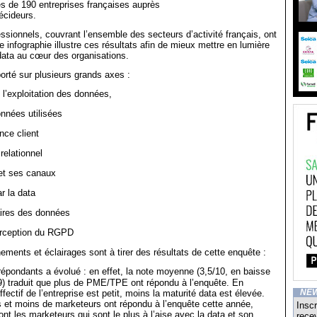
ès de 190 entreprises françaises auprès
écideurs.
ssionnels, couvrant l’ensemble des secteurs d’activité français, ont
e infographie illustre ces résultats afin de mieux mettre en lumière
a data au cœur des organisations.
orté sur plusieurs grands axes :
 l’exploitation des données,
nnées utilisées
ce client
relationnel
 et ses canaux
r la data
ires des données
erception du RGPD
ements et éclairages sont à tirer des résultats de cette enquête :
répondants a évolué : en effet, la note moyenne (3,5/10, en baisse
9) traduit que plus de PME/TPE ont répondu à l’enquête. En
fectif de l’entreprise est petit, moins la maturité data est élevée.
NE
s et moins de marketeurs ont répondu à l’enquête cette année,
Inscr
nt les marketeurs qui sont le plus à l’aise avec la data et son
recev