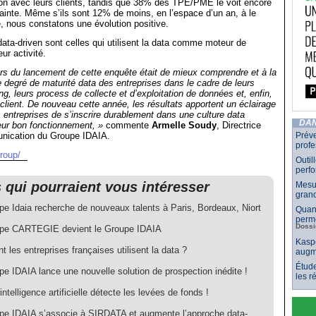
tion avec leurs clients, tandis que 38% des TPE/PME le voit encore
inte. Même s’ils sont 12% de moins, en l’espace d’un an, à le
, nous constatons une évolution positive.
data-driven sont celles qui utilisent la data comme moteur de
ur activité.
lors du lancement de cette enquête était de mieux comprendre et à la
e degré de maturité data des entreprises dans le cadre de leurs
ng, leurs process de collecte et d’exploitation de données et, enfin,
lient. De nouveau cette année, les résultats apportent un éclairage
s entreprises de s’inscrire durablement dans une culture data
DAN
eur bon fonctionnement, »
commente
Armelle Soudy
, Directrice
nication du Groupe IDAIA.
Préve
profe
group/
Outil
perf
s qui pourraient vous intéresser
Mesur
grand
pe Idaia recherche de nouveaux talents à Paris, Bordeaux, Niort
Quand
perme
Dossi
pe CARTEGIE devient le Groupe IDAIA
Kaspe
les entreprises françaises utilisent la data ?
augm
Étude
e IDAIA lance une nouvelle solution de prospection inédite !
les 
intelligence artificielle détecte les levées de fonds !
pe IDAIA s’associe à SIRDATA et augmente l’approche data-