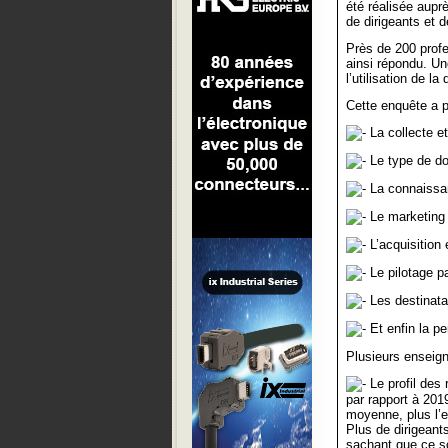
été réalisée aupr
de dirigeants et d
Près de 200 profe
ainsi répondu. Un
l’utilisation de l
Cette enquête a p
La collecte et
Le type de do
La connaissan
Le marketing 
L’acquisition
Le pilotage pa
Les destinata
Et enfin la p
Plusieurs enseign
Le profil des 
par rapport à 201
moyenne, plus l’ef
Plus de dirigeant
sachant que ce so