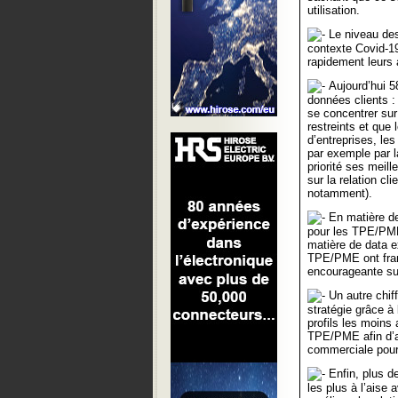
utilisation.
Le niveau des
contexte Covid-19 
rapidement leurs 
Aujourd’hui 58
données clients :
se concentrer sur 
restreints et que
d’entreprises, le
par exemple par l
priorité ses meill
sur la relation cl
notamment).
En matière de 
pour les TPE/PME 
matière de data e
TPE/PME ont fran
encourageante su
Un autre chiff
stratégie grâce à
profils les moins
TPE/PME afin d’arr
commerciale pour 
Enfin, plus d
les plus à l’aise