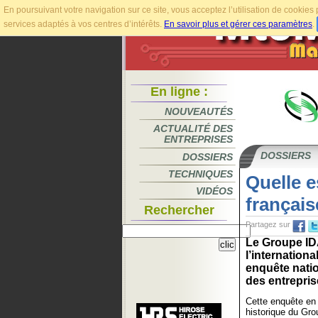
En poursuivant votre navigation sur ce site, vous acceptez l’utilisation de cookie
services adaptés à vos centres d’intérêts.
En savoir plus et gérer ces paramètres
.
En ligne :
NOUVEAUTÉS
ACTUALITÉ DES
ENTREPRISES
DOSSIERS
DOSSIERS
TECHNIQUES
Quelle e
VIDÉOS
français
Rechercher
Partagez sur
Le Groupe ID
l’internation
enquête natio
des entrepris
Cette enquête en
historique du Gro