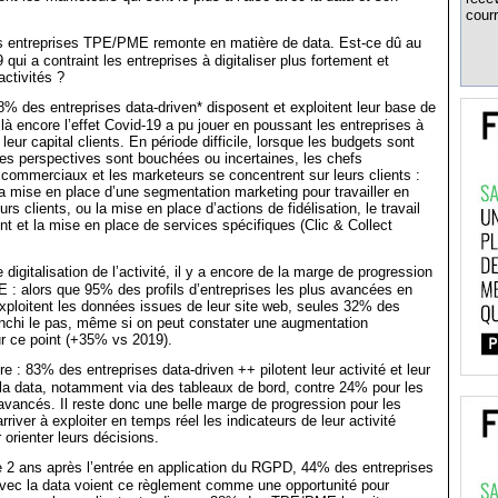
courr
 entreprises TPE/PME remonte en matière de data. Est-ce dû au
qui a contraint les entreprises à digitaliser plus fortement et
activités ?
% des entreprises data-driven* disposent et exploitent leur base de
 là encore l’effet Covid-19 a pu jouer en poussant les entreprises à
leur capital clients. En période difficile, lorsque les budgets sont
 les perspectives sont bouchées ou incertaines, les chefs
s commerciaux et les marketeurs se concentrent sur leurs clients :
a mise en place d’une segmentation marketing pour travailler en
eurs clients, ou la mise en place d’actions de fidélisation, le travail
ient et la mise en place de services spécifiques (Clic & Collect
digitalisation de l’activité, il y a encore de la marge de progression
: alors que 95% des profils d’entreprises les plus avancées en
xploitent les données issues de leur site web, seules 32% des
chi le pas, même si on peut constater une augmentation
r ce point (+35% vs 2019).
re : 83% des entreprises data-driven ++ pilotent leur activité et leur
 la data, notamment via des tableaux de bord, contre 24% pour les
 avancés. Il reste donc une belle marge de progression pour les
iver à exploiter en temps réel les indicateurs de leur activité
orienter leurs décisions.
e 2 ans après l’entrée en application du RGPD, 44% des entreprises
 avec la data voient ce règlement comme une opportunité pour