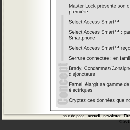
Master Lock présente son c
première
Select Access Smart™
Select Access Smart™ : part
Smartphone
Select Access Smart™ reçoi
Serrure connectée : en famil
Brady, Condamnez/Consigne
disjoncteurs
Farnell élargit sa gamme de 
électriques
Cryptez ces données que no
haut de page
.
accueil
.
newsletter
.
Flu
© 2012