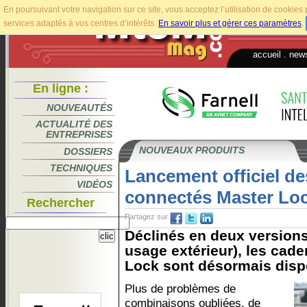
En poursuivant votre navigation sur ce site, vous acceptez l’utilisation de cookie
services adaptés à vos centres d’intérêts.
En savoir plus et gérer ces paramètres
.
accueil
.
news
En ligne :
NOUVEAUTÉS
ACTUALITÉ DES
ENTREPRISES
NOUVEAUX PRODUITS
DOSSIERS
TECHNIQUES
Lancement officiel d
VIDÉOS
connectés Master Loc
Rechercher
Partagez sur
Déclinés en deux versions 
usage extérieur), les cad
Lock sont désormais dispon
Plus de problèmes de
combinaisons oubliées, de