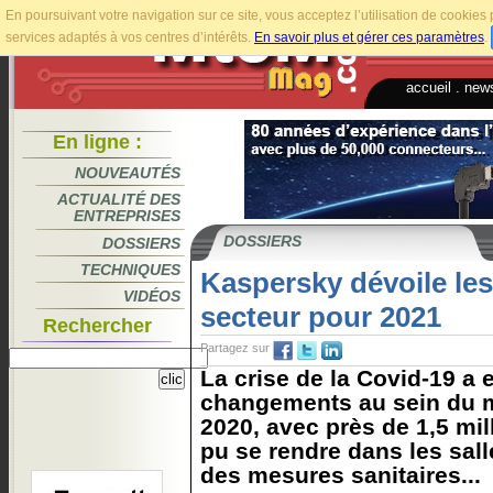
En poursuivant votre navigation sur ce site, vous acceptez l’utilisation de cookie
services adaptés à vos centres d’intérêts.
En savoir plus et gérer ces paramètres
.
accueil
.
news
En ligne :
NOUVEAUTÉS
ACTUALITÉ DES
ENTREPRISES
DOSSIERS
DOSSIERS
TECHNIQUES
Kaspersky dévoile les
VIDÉOS
secteur pour 2021
Rechercher
Partagez sur
La crise de la Covid-19 a 
changements au sein du 
2020, avec près de 1,5 mil
pu se rendre dans les sal
des mesures sanitaires...