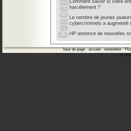
Comment savoir si votre enf
harcèlement ?
Le nombre de jeunes joueurs 
cybercriminels a augmenté
HP annonce de nouvelles so
haut de page
.
accueil
.
newsletter
.
Flu
© 2012