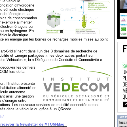
 le véhicule
abrication d’hydrogène
e véhicule électrique
 de l’énergie et la
s pics de consommation
r exemple alimenter
 électroménagers ou
eau en hydrogène. En
hicule électrique
nté en énergie par les bornes de recharges mobiles mises au point
art-Grid s’inscrit dans l’un des 3 domaines de recherche de
ité et Energie partagées », les deux autres portant sur
n des Véhicules », la « Délégation de Conduite et Connectivité ».
 découvrir les derniers
COM lors de la
on, l’Institut présente
’habitation alimenté en
hicule autonome
nt ainsi une gestion
x d’énergie entre
tations. Les nouveaux services de mobilité connectée seront
tés dans le véhicule ou grâce à un QRcode.
fr/
NE
Inscr
r recevoir la Newsletter de MTOM-Mag
recev