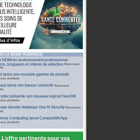
S LA MÊME RUBRIQUE
e HDMI en environnement professionnel :
ons, longueurs et critères de sélection
Nouveaux
its
 lance une nouvelle gamme de produits
aux produits
ara lance son traceur connecté
Nouveaux
its
ortec présente son nouveau logiciel NeoGW
aux produits
ope dévoile Netskope One AI Security
Nouveaux
its
iverse Computing lance CompactifAI App
aux produits