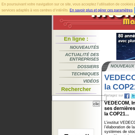
En poursuivant votre navigation sur ce site, vous acceptez l’utilisation de cookie
services adaptés à vos centres d’intérêts.
En savoir plus et gérer ces paramètres
.
En ligne :
NOUVEAUTÉS
ACTUALITÉ DES
ENTREPRISES
NOUVEAUX
DOSSIERS
TECHNIQUES
VEDECOM
VIDÉOS
la COP2
Rechercher
Partagez sur
VEDECOM, Inst
ses dernières
la COP21...
L’institut VEDECO
l’élaboration de 
systèmes de stoc