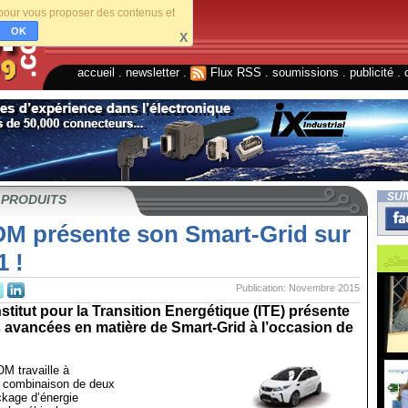
s pour vous proposer des contenus et
OK
X
accueil
.
newsletter
.
Flux RSS
.
soumissions
.
publicité
.
SUI
 PRODUITS
 présente son Smart-Grid sur
1 !
Publication: Novembre 2015
itut pour la Transition Energétique (ITE) présente
 avancées en matière de Smart-Grid à l’occasion de
M travaille à
la combinaison de deux
kage d’énergie