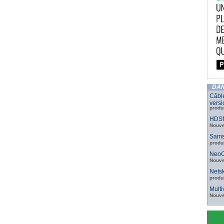
DAN
Câbl
versi
produ
HDSN
Nouve
Sams
produ
NeoC
Nouve
Netsk
produ
Mult
Nouve