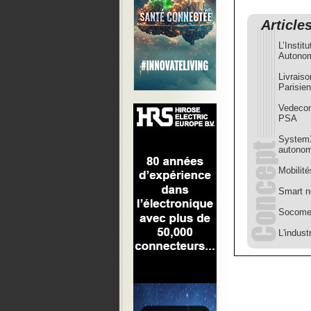
Article
L’Insti
Autono
Livraiso
Parisie
Vedecom
PSA
SystemX
autonome
Mobilité
Smart n
Socomec
L'indust