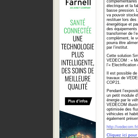
complémentaires :
électrique et la f
basse pression. L
va pouvoir stocker
restituer lors de
énergétique et pa
des équipements
transformer de l’
complément, le vé
pourra être alime
par l’institut.
Cette solution Sm
VEDECOM : « Mobil
l’« Electrificatio
Il est possible de
travaux de VEDE
COP21.
Pendant l’expositi
un petit module d
énergie par le vé
VEDECOM illustra
optimisée des flu
véhicules et habi
également présen
http://vedecom.fr/
Cliquez ici pou