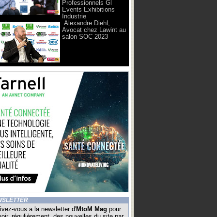
Professionnels Gl
Events Exhibitions
Industrie
Alexandre Diehl,
Avocat chez Lawint au
salon SOC 2023
WSLETTER
ivez-vous a la newsletter d'
MtoM Mag
pour
oir, régulièrement, des nouvelles du site par