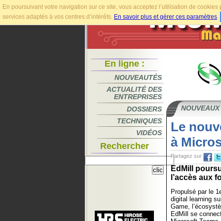
En poursuivant votre navigation sur ce site, vous acceptez l’utilisation de cookie
services adaptés à vos centres d’intérêts.
En savoir plus et gérer ces paramètres
.
En ligne :
NOUVEAUTÉS
ACTUALITÉ DES
ENTREPRISES
NOUVEAUX
DOSSIERS
TECHNIQUES
Le nouve
VIDÉOS
à Micro
Rechercher
Partagez sur
EdMill poursu
l’accès aux f
Propulsé par le 1e
digital learning 
Game, l’écosystè
EdMill se connec