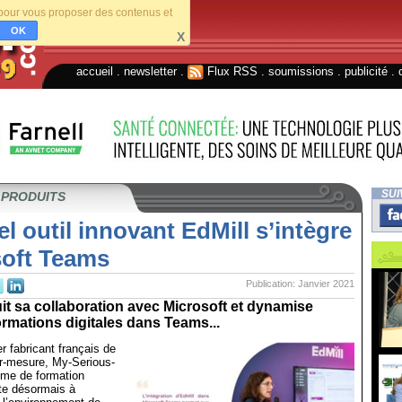
s pour vous proposer des contenus et
OK
X
accueil
.
newsletter
.
Flux RSS
.
soumissions
.
publicité
.
SUI
 PRODUITS
l outil innovant EdMill s’intègre
soft Teams
Publication: Janvier 2021
it sa collaboration avec Microsoft et dynamise
ormations digitales dans Teams...
r fabricant français de
sur-mesure, My-Serious-
me de formation
te désormais à