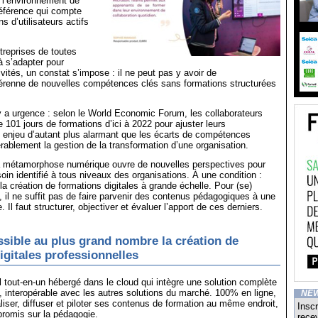
 l’environnement de
référence qui compte
ns d’utilisateurs actifs
treprises de toutes
à s’adapter pour
ivités, un constat s’impose : il ne peut pas y avoir de
renne de nouvelles compétences clés sans formations structurées
l y a urgence : selon le World Economic Forum, les collaborateurs
e 101 jours de formations d’ici à 2022 pour ajuster leurs
enjeu d’autant plus alarmant que les écarts de compétences
rablement la gestion de la transformation d’une organisation.
 métamorphose numérique ouvre de nouvelles perspectives pour
oin identifié à tous niveaux des organisations. À une condition :
la création de formations digitales à grande échelle. Pour (se)
, il ne suffit pas de faire parvenir des contenus pédagogiques à une
 Il faut structurer, objectiver et évaluer l’apport de ces derniers.
sible au plus grand nombre la création de
igitales professionnelles
il tout-en-un hébergé dans le cloud qui intègre une solution complète
ng, interopérable avec les autres solutions du marché. 100% en ligne,
NE
aliser, diffuser et piloter ses contenus de formation au même endroit,
Inscr
omis sur la pédagogie.
recev