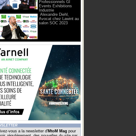
Professionnels Gl
Events Exhibitions
Industrie
Alexandre Diehl,
Avocat chez Lawint au
salon SOC 2023
WSLETTER
ivez-vous a la newsletter d'
MtoM Mag
pour
oir, régulièrement, des nouvelles du site par