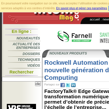
En poursuivant votre navigation sur ce site, vous acceptez l’utilisation de cookie
services adaptés à vos centres d’intérêts.
En savoir plus et gérer ces paramètres
.
accueil
.
news
En ligne :
NOUVEAUTÉS
ACTUALITÉ DES
ENTREPRISES
NOUVEAUX PRODUITS
DOSSIERS
TECHNIQUES
Rockwell Automation
VIDÉOS
nouvelle génération d
Rechercher
Computing
Partagez sur
FactoryTalk® Edge Gatewa
transformation numérique 
permet d’obtenir de préci
l’échelle de l’entreprise...