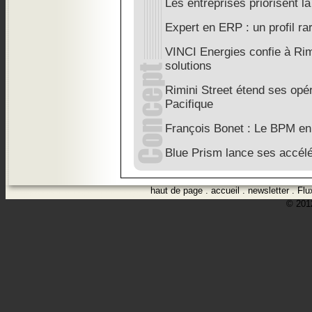
Les entreprises priorisent 
Expert en ERP : un profil ra
VINCI Energies confie à Rim
solutions
Rimini Street étend ses opér
Pacifique
François Bonet : Le BPM e
Blue Prism lance ses accél
haut de page
.
accueil
.
newsletter
.
Flu
© 2012