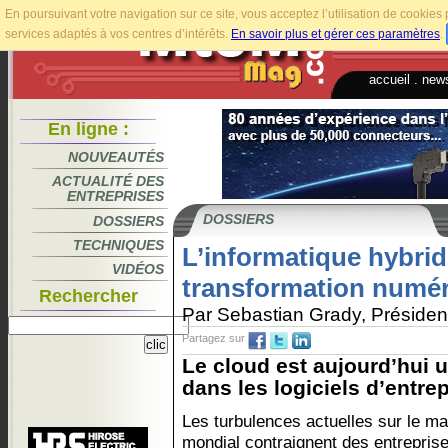
En poursuivant votre navigation sur ce site, vous acceptez l’utilisation de cookie
services adaptés à vos centres d’intérêts.
En savoir plus et gérer ces paramètres
.
accueil
.
news
En ligne :
NOUVEAUTÉS
ACTUALITÉ DES
ENTREPRISES
DOSSIERS
DOSSIERS
TECHNIQUES
L’informatique hybride
VIDÉOS
transformation numé
Rechercher
Par Sebastian Grady, Président
Partagez sur
Le cloud est aujourd’hui 
dans les logiciels d’entrep
Les turbulences actuelles sur le m
mondial contraignent des entreprise