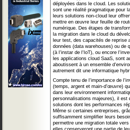
déployées dans le cloud. Les solut
sont une réalité pragmatique pour la
leurs solutions non-cloud leur offre
mettre en œuvre leur feuille de rou
numérique. Des étapes de transform
la migration dans le cloud du dével
leur test, des capacités de reprise 
données (data warehouses) ou de 
(à l’instar de l’IoT), ou encore l’i
les applications cloud SaaS, sont a
aboutissent à un ensemble d’enviro
autrement dit une informatique hybr
Compte tenu de l’importance de l’i
(temps, argent et main-d’œuvre) qu
dans leur environnement informati
personnalisations majeures), il est di
solutions dont les performances ré
Même si certaines entreprises, grâce
suffisamment simplifier leurs besoi
permettre une migration totale vers l
elles conserveront une partie de le