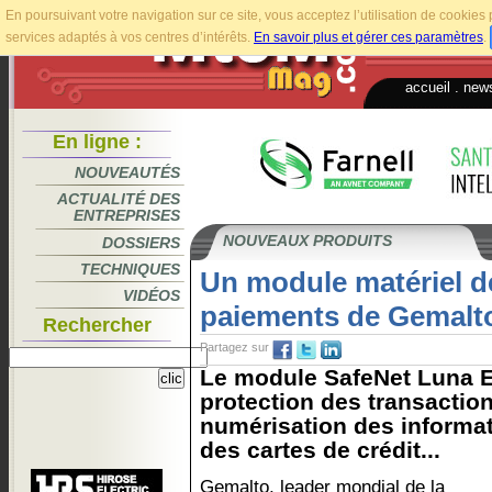
En poursuivant votre navigation sur ce site, vous acceptez l’utilisation de cookie
services adaptés à vos centres d’intérêts.
En savoir plus et gérer ces paramètres
.
accueil
.
news
En ligne :
NOUVEAUTÉS
ACTUALITÉ DES
ENTREPRISES
NOUVEAUX PRODUITS
DOSSIERS
TECHNIQUES
Un module matériel d
VIDÉOS
paiements de Gemalt
Rechercher
Partagez sur
Le module SafeNet Luna E
protection des transaction
numérisation des informat
des cartes de crédit...
Gemalto, leader mondial de la