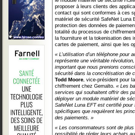
le module matériel de sécurité HS
proposer à leurs clients des applic
contact qui sont conformes à ces s
matériel de sécurité SafeNet Luna E
protection des données de paiement
totalité du processus de chiffrement
la fourniture et la tokenisation des 
cartes de paiement, ainsi que les o
« L’utilisation d’un téléphone pour 
représente une véritable révolution, 
important que nous prenions consci
sécurité dans la concrétisation de c
Todd Moore
, vice-président pour l
chiffrement chez Gemalto.
« Les ba
services qui souhaitent offrir des p
déployer un module matériel de sé
SafeNet Luna EFT est certifié pour f
spécifiques que requièrent les princ
des paiements. »
« Les consommateurs sont de plus e
possibilité de régler leurs achats 