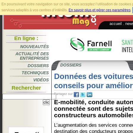
En poursuivant votre navigation sur ce site, vous acceptez l’utilisation de cookie
services adaptés à vos centres d’intérêts.
En savoir plus et gérer ces paramètres
.
accueil
.
news
En ligne :
NOUVEAUTÉS
ACTUALITÉ DES
ENTREPRISES
DOSSIERS
DOSSIERS
TECHNIQUES
Données des voitures 
VIDÉOS
conseils pour améliore
Rechercher
Partagez sur
E-mobilité, conduite auto
connectée sont des sujets
constructeurs automobiles
L’augmentation des services conne
destination des conducteurs propo