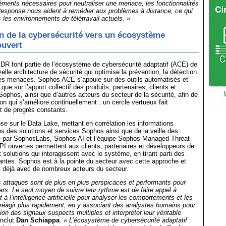
ments nécessaires pour neutraliser une menace, les fonctionnalités
esponse nous aident à remédier aux problèmes à distance, ce qui
s les environnements de télétravail actuels. »
n de la cybersécurité vers un écosystème
ouvert
R font partie de l’écosystème de cybersécurité adaptatif (ACE) de
lle architecture de sécurité qui optimise la prévention, la détection
 des menaces. Sophos ACE s’appuie sur des outils automatisés et
 que sur l’apport collectif des produits, partenaires, clients et
ophos, ainsi que d’autres acteurs du secteur de la sécurité, afin de
on qui s’améliore continuellement : un cercle vertueux fait
t de progrès constants.
 sur le Data Lake, mettant en corrélation les informations
es des solutions et services Sophos ainsi que de la veille des
par SophosLabs, Sophos AI et l’équipe Sophos Managed Threat
I ouvertes permettent aux clients, partenaires et développeurs de
t solutions qui interagissent avec le système, en tirant parti des
tantes. Sophos est à la pointe du secteur avec cette approche et
et déjà avec de nombreux acteurs du secteur.
 attaques sont de plus en plus perspicaces et performants pour
rs. Le seul moyen de suivre leur rythme est de faire appel à
t à l’intelligence artificielle pour analyser les comportements et les
réagir plus rapidement, en y associant des analystes humains pour
ion des signaux suspects multiples et interpréter leur véritable
onclut
Dan Schiappa
.
« L’écosystème de cybersécurité adaptatif