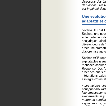
disposons des élé
de Sophos Live R
est impératif dan
Une évolutio
adaptatif et 
Sophos XDR et ED
Sophos, une nouve
et le traitement
analytiques, ainsi
développeurs de S
créer une protecti
d’apprentissage e
Sophos ACE repose
exploitables issu
menaces assurée 
Response. Des AP
créer des outils e
intégrations exis
s’intègre d’ores 
« Les auteurs des
échapper aux rada
l’automatisation e
événements et y 
mettre en corrélat
signification »
, c