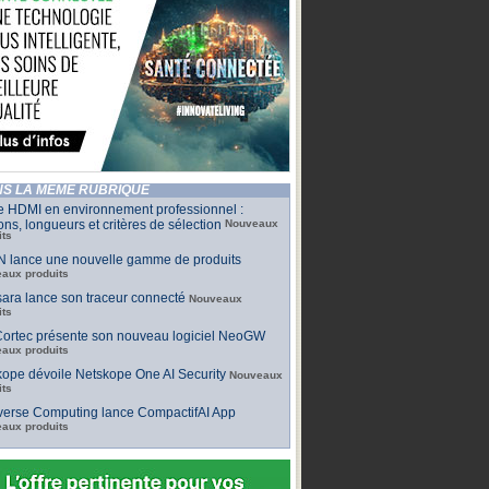
S LA MÊME RUBRIQUE
e HDMI en environnement professionnel :
ons, longueurs et critères de sélection
Nouveaux
its
 lance une nouvelle gamme de produits
aux produits
ara lance son traceur connecté
Nouveaux
its
ortec présente son nouveau logiciel NeoGW
aux produits
ope dévoile Netskope One AI Security
Nouveaux
its
iverse Computing lance CompactifAI App
aux produits