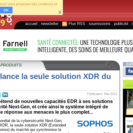
s pour vous proposer des contenus et
OK
X
accueil
.
newsletter
.
Flux RSS
.
soumissions
.
publicité
.
SUI
 PRODUITS
lance la seule solution XDR du
Publication: Mai 2021
tend de nouvelles capacités EDR à ses solutions
ité Next-Gen, et crée ainsi le système intégré de
de réponse aux menaces le plus complet...
ondial de la cybersécurité Next-Gen,
DR, la seule solution XDR (Extended
onse) du marché qui synchronise la