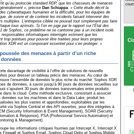
ôt qu’au protocole standard RDP, que les chasseurs de menaces
courr
 généralement »
, précise
Dan Schiappa
.
« Cette étude décrit la
es cyberattaques humaines et la difficulté, pour les équipes de
que, de suivre et de contenir les incidents faisant intervenir des
s multiples. L’entreprise ciblée ne pouvait tout simplement pas faire
ttaque tous azimuts. Si l’on en juge par le rapport sur l’État des
 de Sophos, ce problème ne se cantonne pas à un incident isolé.
 responsables informatiques interrogés estiment que les
t trop pointues pour pouvoir être traitées pour leurs propres
tion XDR est un composant essentiel pour s’en protéger. »
poussée des menaces à partir d’un riche
 données
e davantage de visibilité à l’offre de solutions de nouvelle
phos pour dresser un tableau précis des menaces. Au cœur de
ouve l’ensemble de données le plus riche du marché. Sophos XDR
es de données, à savoir jusqu’à 90 jours de données recueillies sur
uoi s’ajoutent 30 jours de données transversales entre produits
 dans le cloud. Cette méthode exclusive, consistant à associer
es données sur les machines et dans le Data Lake, produit les
alisées les plus vastes et approfondies, exploitables par les
rité via Sophos Central et des API ouvertes, pour être intégrées à
EM (Security Information & Event Management), SOAR (Security
utomation & Response), PSA (Professional Service Automation) et
itoring & Management).
oupe les informations critiques fournies par Intercept X, Intercept X
os Firewall et Sophos Email. Sophos Cloud Optix et Sophos Mobile