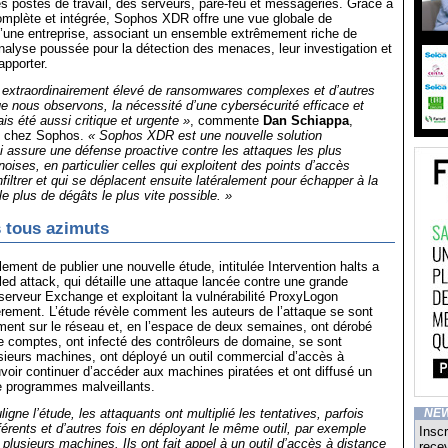
es postes de travail, des serveurs, pare-feu et messageries. Grâce à
omplète et intégrée, Sophos XDR offre une vue globale de
d’une entreprise, associant un ensemble extrêmement riche de
alyse poussée pour la détection des menaces, leur investigation et
apporter.
 extraordinairement élevé de ransomwares complexes et d’autres
 nous observons, la nécessité d’une cybersécurité efficace et
is été aussi critique et urgente »
, commente
Dan Schiappa
,
ts chez Sophos.
« Sophos XDR est une nouvelle solution
ui assure une défense proactive contre les attaques les plus
oises, en particulier celles qui exploitent des points d’accès
nfiltrer et qui se déplacent ensuite latéralement pour échapper à la
 le plus de dégâts le plus vite possible. »
 tous azimuts
ement de publier une nouvelle étude, intitulée Intervention halts a
d attack, qui détaille une attaque lancée contre une grande
 serveur Exchange et exploitant la vulnérabilité ProxyLogon
rement. L’étude révèle comment les auteurs de l’attaque se sont
ment sur le réseau et, en l’espace de deux semaines, ont dérobé
de comptes, ont infecté des contrôleurs de domaine, se sont
sieurs machines, ont déployé un outil commercial d’accès à
voir continuer d’accéder aux machines piratées et ont diffusé un
e programmes malveillants.
ligne l’étude, les attaquants ont multiplié les tentatives, parfois
NE
fférents et d’autres fois en déployant le même outil, par exemple
Inscr
 plusieurs machines. Ils ont fait appel à un outil d’accès à distance
recev