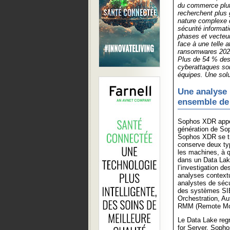
du commerce plut
recherchent plus
nature complexe d
sécurité informati
phases et vecteur
face à une telle a
ransomwares 2021
Plus de 54 % des
cyberattaques son
équipes. Une solu
Une analyse 
ensemble de
Sophos XDR apport
génération de So
Sophos XDR se tr
conserve deux typ
les machines, à q
dans un Data Lake
l’investigation d
analyses contextu
analystes de sécu
des systèmes SI
Orchestration, A
RMM (Remote Mon
Le Data Lake regr
for Server, Soph