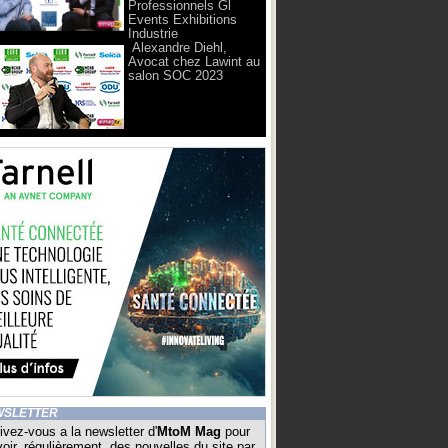
Professionnels Gl
Events Exhibitions
Industrie
Alexandre Diehl,
Avocat chez Lawint au
salon SOC 2023
WSLETTER
ivez-vous a la newsletter d'
MtoM Mag
pour
oir, régulièrement, des nouvelles du site par