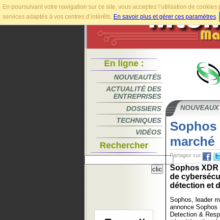
En poursuivant votre navigation sur ce site, vous acceptez l’utilisation de cookie
services adaptés à vos centres d’intérêts.
En savoir plus et gérer ces paramètres
.
En ligne :
NOUVEAUTÉS
ACTUALITÉ DES
ENTREPRISES
NOUVEAUX
DOSSIERS
TECHNIQUES
Sophos 
VIDÉOS
marché
Rechercher
Partagez sur
Sophos XDR é
de cybersécur
détection et 
Sophos, leader m
annonce Sophos X
Detection & Resp