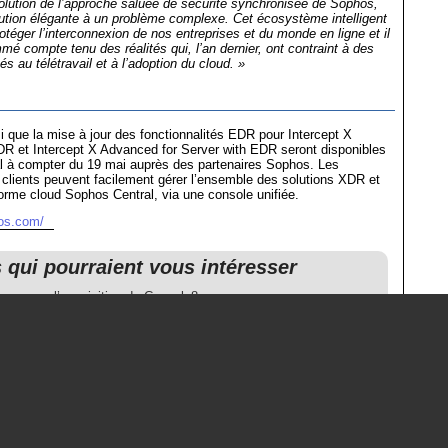
lution de l’approche saluée de sécurité synchronisée de Sophos,
ution élégante à un problème complexe. Cet écosystème intelligent
otéger l’interconnexion de nos entreprises et du monde en ligne et il
mé compte tenu des réalités qui, l’an dernier, ont contraint à des
s au télétravail et à l’adoption du cloud. »
que la mise à jour des fonctionnalités EDR pour Intercept X
R et Intercept X Advanced for Server with EDR seront disponibles
l à compter du 19 mai auprès des partenaires Sophos. Les
s clients peuvent facilement gérer l’ensemble des solutions XDR et
orme cloud Sophos Central, via une console unifiée.
os.com/
s qui pourraient vous intéresser
annonce l’acquisition de Capsule8
dévoile la nouvelle version de sa solution Endpoint Detection and
se
dévoile la nouvelle série de pare-feu XGS
acquiert Braintrace et renforce son écosystème de cybersécurité
f
améliore sa solution Cloud Workload Protection