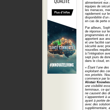
alimenteront eux 
équipes de sécuri
les menaces, mene
rapidement sur le
disponibilité d’u
en cas de perte
Par ailleurs, Sop
de réponse sur l
programmées et d
apportent aux ana
et une facilité sa
sécurité avec prom
nouvelles requête
à l’intégration a
sept jours de don
dans le cloud, en
« Étant l’une des
exploitant des cen
nos priorités. No
commence par la 
Alistair Knowles
une visibilité es
terminaux, ce qui
ne causent des d
s’apparentent à u
ayant à portée de
avec des solution
supplémentaire, 