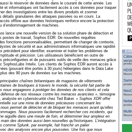
aussi le réservoir de données dans le courant de cette année. Les
té et informatiques ont facilement accès à ces données pour traquer
r des investigations entre les divers produits et zoomer
s détails granulaires des attaques passées ou en cours. La
n accès offline aux données historiques renforce encore la protection
 ou d’endommagement de machines.
hos lance une nouvelle version de sa solution phare de détection et
es postes de travail, Sophos EDR. De nouvelles requêtes
es fonctions personnalisables, permettant de changer de contexte,
lystes de sécurité et aux administrateurs informatiques une rapidité
ns précédent pour identifier, examiner et traiter les problèmes de
DAN
ptitude et précision. Les utilisateurs bénéficient en outre de
Câbl
s préconfigurées et de puissants outils de veille des menaces grâce
versi
vec SophosLabs Intelix. Les clients de Sophos EDR auront accès à
produ
nées (pouvant être portés à 30 jours) hébergées dans le Data Lake
HDSN
 plus des 90 jours de données sur les machines.
Nouve
Sams
 principales chaînes britanniques de magasins de vêtements
produ
taines de boutiques à travers le monde, la sécurité fait partie de
us nous engageons à protéger les données de nos clients et cela
NeoC
défense de nos réseaux contre les menaces avancées »
, témoigne
Nouve
, analyste en cybersécurité chez Ted Baker.
« Sophos XDR offre
Netsk
sentielle sur une mine de données précieuses concernant les
produ
 nous permet de détecter et de bloquer les menaces avant qu’elles
Mult
ommages. Nous pouvons facilement rechercher ces incidents, qui
Nouve
ne aiguille dans une meule de foin, et déterminer leur ampleur en
 main des données aussi bien nouvelles qu’historiques. L’intégration
s comme Splunk, par exemple, fait franchir un palier
avec des analyses encore plus poussées. Une fois que nous