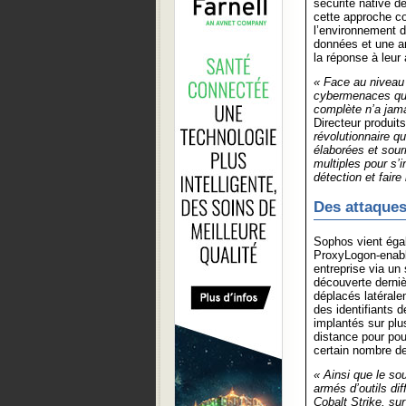
sécurité native d
cette approche c
l’environnement 
données et une an
la réponse à leur 
« Face au niveau
cybermenaces que
complète n’a jama
Directeur produi
révolutionnaire q
élaborées et sourn
multiples pour s’i
détection et faire
Des attaques
Sophos vient égal
ProxyLogon-enable
entreprise via un
découverte derniè
déplacés latérale
des identifiants 
implantés sur plu
distance pour pou
certain nombre d
« Ainsi que le sou
armés d’outils di
Cobalt Strike, sur