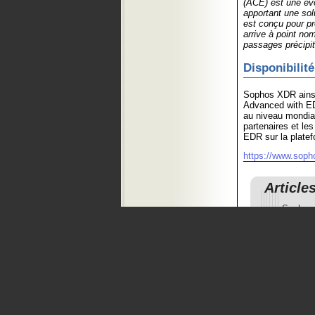
(ACE) est une évo
apportant une sol
est conçu pour pr
arrive à point nom
passages précipité
Disponibilité
Sophos XDR ainsi 
Advanced with ED
au niveau mondia
partenaires et le
EDR sur la platef
https://www.soph
Article
Sophos 
Sophos 
Respon
Sophos 
Sophos 
adaptati
Sophos 